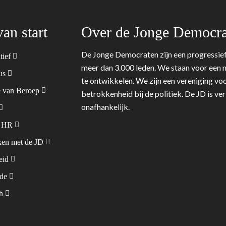
van start
Over de Jonge Democra
De Jonge Democraten zijn een progressief
tief
meer dan 3.000 leden. We staan voor een m
tus
te ontwikkelen. We zijn een vereniging voo
 van Beroep
betrokkenheid bij de politiek. De JD is v
onafhankelijk.
& HR
en met de JD
leid
ode
sh