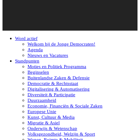
Word actief
Welkom bij de Jonge Democraten!
Agenda
Nieuws en Vacatures
Standpunten
Moties en Politiek Programma
Beginselen
Buitenlandse Zaken & Defensie
Democratie & Rechtsstaat
Digitalisering & Automatisering
Diversiteit & Participatie
Duurzaamheid
Economie, Financiën & Sociale Zaken
Europese Unie
Kunst, Cultuur & Media
Migratie & Asiel
Onderwijs & Wetenschap
Volksgezondheid, Welzijn & Sport
Wonen, Ruimte & Mobiliteit