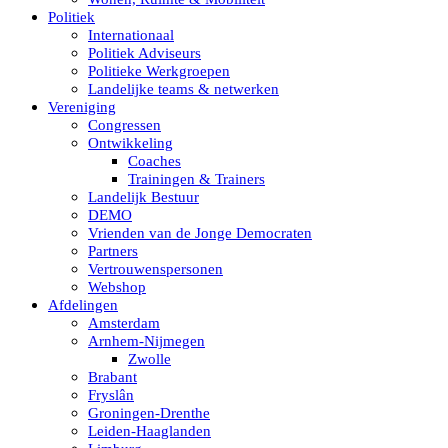
Politiek
Internationaal
Politiek Adviseurs
Politieke Werkgroepen
Landelijke teams & netwerken
Vereniging
Congressen
Ontwikkeling
Coaches
Trainingen & Trainers
Landelijk Bestuur
DEMO
Vrienden van de Jonge Democraten
Partners
Vertrouwenspersonen
Webshop
Afdelingen
Amsterdam
Arnhem-Nijmegen
Zwolle
Brabant
Fryslân
Groningen-Drenthe
Leiden-Haaglanden