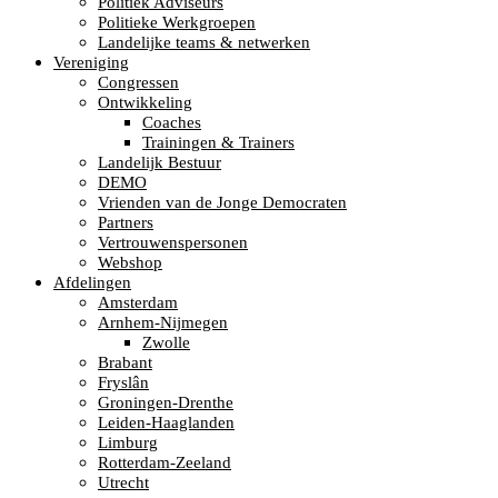
Politiek Adviseurs
Politieke Werkgroepen
Landelijke teams & netwerken
Vereniging
Congressen
Ontwikkeling
Coaches
Trainingen & Trainers
Landelijk Bestuur
DEMO
Vrienden van de Jonge Democraten
Partners
Vertrouwenspersonen
Webshop
Afdelingen
Amsterdam
Arnhem-Nijmegen
Zwolle
Brabant
Fryslân
Groningen-Drenthe
Leiden-Haaglanden
Limburg
Rotterdam-Zeeland
Utrecht