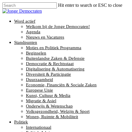
Hit enter to search or ESC to close
Word actief
Welkom bij de Jonge Democraten!
Agenda
Nieuws en Vacatures
Standpunten
Moties en Politiek Programma
Beginselen
Buitenlandse Zaken & Defensie
Democratie & Rechtsstaat
Digitalisering & Automatisering
Diversiteit & Participatie
Duurzaamheid
Economie, Financiën & Sociale Zaken
Europese Unie
Kunst, Cultuur & Media
Migratie & Asiel
Onderwijs & Wetenschap
Volksgezondheid, Welzijn & Sport
Wonen, Ruimte & Mobiliteit
Politiek
Internationaal