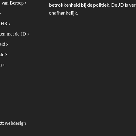
 van Beroep
betrokkenheid bij de politiek. De JD is v
onafhankelijk.
& HR
en met de JD
leid
ode
sh
kt:
webdesign