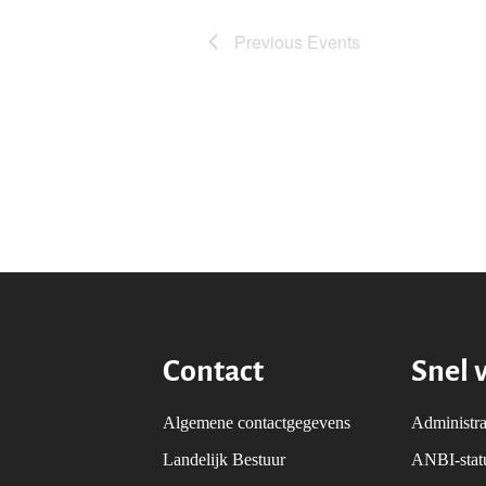
Previous
Events
Contact
Snel 
Algemene contactgegevens
Administra
Landelijk Bestuur
ANBI-sta