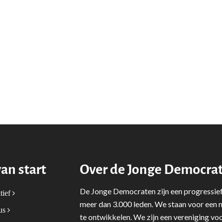
van start
Over de Jonge Democra
De Jonge Democraten zijn een progressief
tief
meer dan 3.000 leden. We staan voor een m
tus
te ontwikkelen. We zijn een vereniging voo