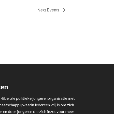
Next
Events
ten
-liberale politieke jongerenorganisatie met
aatschappij waarin iedereen vrij is om zich
r en door jongeren die zich inzet voor meer