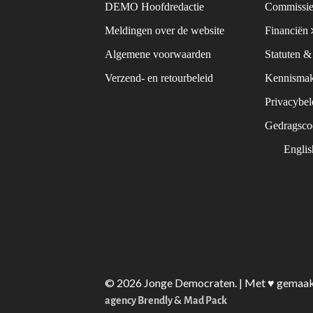
DEMO Hoofdredactie
Commissie
Meldingen over de website
Financiën
Algemene voorwaarden
Statuten 
Verzend- en retourbeleid
Kennismak
Privacybe
Gedragsc
Engli
© 2026 Jonge Democraten. | Met ♥︎ gemaa
&
agency Brendly
Mad Pack