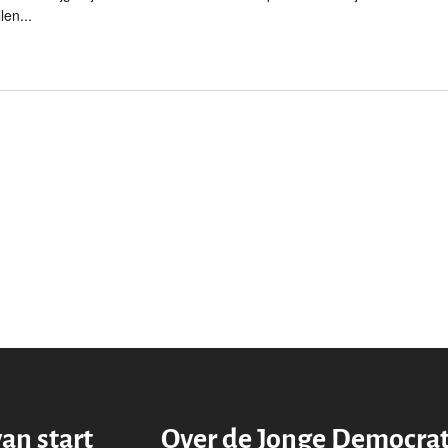
len...
van start
Over de Jonge Democra