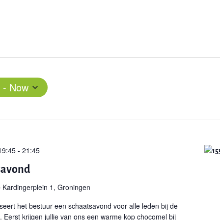
 - 
Now
19:45
-
21:45
savond
e
Kardingerplein 1, Groningen
eert het bestuur een schaatsavond voor alle leden bij de
. Eerst krijgen jullie van ons een warme kop chocomel bij