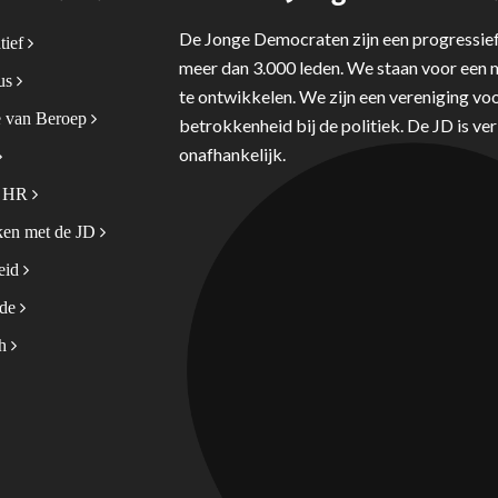
De Jonge Democraten zijn een progressief
tief
meer dan 3.000 leden. We staan voor een m
tus
te ontwikkelen. We zijn een vereniging voo
 van Beroep
betrokkenheid bij de politiek. De JD is v
onafhankelijk.
& HR
en met de JD
leid
ode
sh