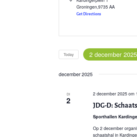
Kardingerplein 1
Groningen
,
9735 AA
Get Directions
2 december 2025
Today
Select
date.
december 2025
2 december 2025 om 
DI
2
JDG-D: Schaat
Sporthallen Karding
Op 2 december organis
schaatshal in Kardinge