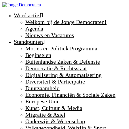
Word actief
Welkom bij de Jonge Democraten!
Agenda
Nieuws en Vacatures
Standpunten
Moties en Politiek Programma
Beginselen
Buitenlandse Zaken & Defensie
Democratie & Rechtsstaat
Digitalisering & Automatisering
Diversiteit & Participatie
Duurzaamheid
Economie, Financiën & Sociale Zaken
Europese Unie
Kunst, Cultuur & Media
Migratie & Asiel
Onderwijs & Wetenschap
Volksgezondheid, Welzijn & Sport