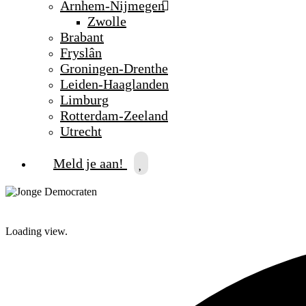
Arnhem-Nijmegen
Zwolle
Brabant
Fryslân
Groningen-Drenthe
Leiden-Haaglanden
Limburg
Rotterdam-Zeeland
Utrecht
Meld je aan!
Loading view.