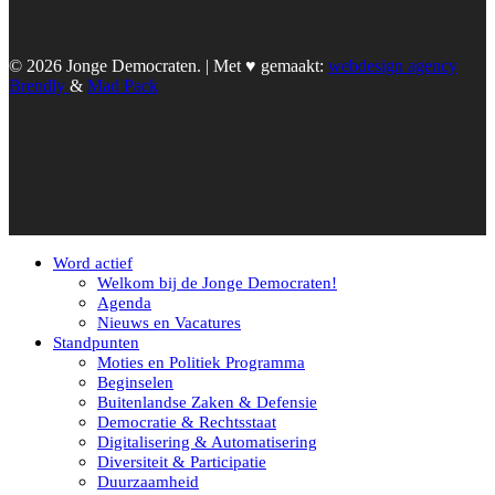
© 2026 Jonge Democraten. | Met ♥︎ gemaakt:
webdesign agency
Brendly
&
Mad Pack
Word actief
Welkom bij de Jonge Democraten!
Agenda
Nieuws en Vacatures
Standpunten
Moties en Politiek Programma
Beginselen
Buitenlandse Zaken & Defensie
Democratie & Rechtsstaat
Digitalisering & Automatisering
Diversiteit & Participatie
Duurzaamheid