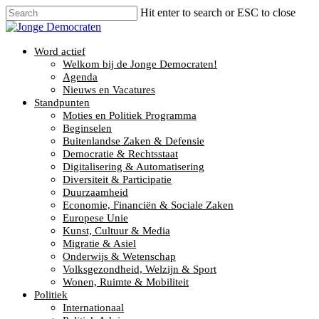
Hit enter to search or ESC to close
Word actief
Welkom bij de Jonge Democraten!
Agenda
Nieuws en Vacatures
Standpunten
Moties en Politiek Programma
Beginselen
Buitenlandse Zaken & Defensie
Democratie & Rechtsstaat
Digitalisering & Automatisering
Diversiteit & Participatie
Duurzaamheid
Economie, Financiën & Sociale Zaken
Europese Unie
Kunst, Cultuur & Media
Migratie & Asiel
Onderwijs & Wetenschap
Volksgezondheid, Welzijn & Sport
Wonen, Ruimte & Mobiliteit
Politiek
Internationaal