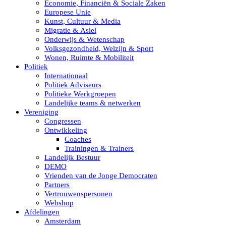
Economie, Financiën & Sociale Zaken
Europese Unie
Kunst, Cultuur & Media
Migratie & Asiel
Onderwijs & Wetenschap
Volksgezondheid, Welzijn & Sport
Wonen, Ruimte & Mobiliteit
Politiek
Internationaal
Politiek Adviseurs
Politieke Werkgroepen
Landelijke teams & netwerken
Vereniging
Congressen
Ontwikkeling
Coaches
Trainingen & Trainers
Landelijk Bestuur
DEMO
Vrienden van de Jonge Democraten
Partners
Vertrouwenspersonen
Webshop
Afdelingen
Amsterdam