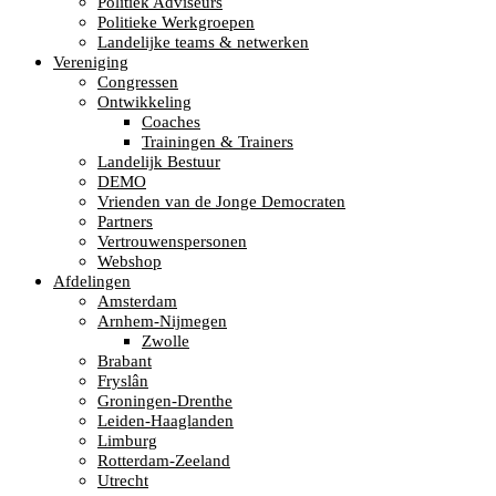
Politiek Adviseurs
Politieke Werkgroepen
Landelijke teams & netwerken
Vereniging
Congressen
Ontwikkeling
Coaches
Trainingen & Trainers
Landelijk Bestuur
DEMO
Vrienden van de Jonge Democraten
Partners
Vertrouwenspersonen
Webshop
Afdelingen
Amsterdam
Arnhem-Nijmegen
Zwolle
Brabant
Fryslân
Groningen-Drenthe
Leiden-Haaglanden
Limburg
Rotterdam-Zeeland
Utrecht