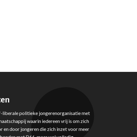
ten
-liberale politieke jongerenorganisatie met
aatschappij waarin iedereen vrij is om zich
r en door jongeren die zich inzet voor meer
erbonden met D66, maar wel volledig