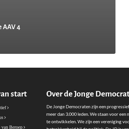
e AAV 4
van start
Over de Jonge Democra
De Jonge Democraten zijn een progressief
tief
meer dan 3.000 leden. We staan voor een m
tus
te ontwikkelen. We zijn een vereniging voo
 van Beroep
betrokkenheid bij de politiek. De JD is v