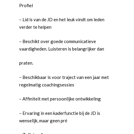
Profiel
– Lid is van de JD en het leuk vindt om leden
verder te helpen
– Beschikt over goede communicatieve
vaardigheden. Luisteren is belangrijker dan
praten.
– Beschikbaar is voor traject van een jaar met
regelmatig coachingsessies
– Affiniteit met persoonlijke ontwikkeling
Word actief
Welkom bij de Jonge
Standpunten
– Ervaring in een kaderfunctie bij de JD is
Democraten!
wenselijk, maar geen pré
Moties en Politiek Pro
Politiek
Agenda
Beginselen
Internationaal
Vereniging