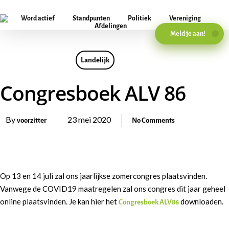
Word actief
Standpunten
Politiek
Vereniging
Afdelingen
Meld je aan!
Landelijk
Congresboek ALV 86
By
23 mei 2020
voorzitter
No Comments
Op 13 en 14 juli zal ons jaarlijkse zomercongres plaatsvinden.
Vanwege de COVID19 maatregelen zal ons congres dit jaar geheel
online plaatsvinden. Je kan hier het
downloaden.
Congresboek ALV86