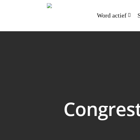
Word actief
Congres