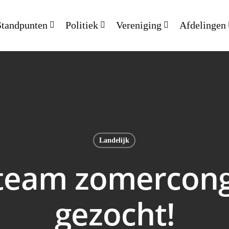
Standpunten
Politiek
Vereniging
Afdelingen
Landelijk
team zomercong
gezocht!