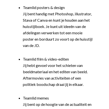
Teamlid posters & design
Jij bent handig met Photoshop, illustrator,
Stava of Canva en kunt je houden aan het
huisstijlboek. Je kunt uit ideeën van de
afdelingen verwerken tot een mooie
poster en borduurt zo voort op de huisstijl
van de JD.
Teamlid film & video-editen
Jij hebt gevoel voor het schieten van
beeldmateriaal en het editen van beeld.
Aftermovies van activiteiten of een
politiek boodschap draai jij in elkaar.
Word actief
Teamlid memes
Welkom bij de Jonge
Standpunten
Jij bent op de hoogte van de actualiteit en
Democraten!