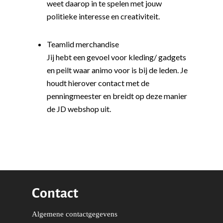
weet daarop in te spelen met jouw
Moties en Politiek Pro
Politiek
politieke interesse en creativiteit.
Agenda
Beginselen
Internationaal
Vereniging
Nieuws en Vacatures
Buitenlandse Zaken & D
Politiek Adviseurs
Congressen
Teamlid merchandise
Afdelingen
Jij hebt een gevoel voor kleding/ gadgets
Democratie & Rechtssta
Politieke Werkgroepen
Ontwikkeling
Amsterdam
Meld je aan!
en peilt waar animo voor is bij de leden. Je
Coaches
Digitalisering & Automat
Landelijke teams & net
Landelijk Bestuur
Arnhem-Nijmegen
houdt hierover contact met de
penningmeester en breidt op deze manier
Trainingen & Trainers
Zwolle
Diversiteit & Participatie
DEMO
Brabant
de JD webshop uit.
Duurzaamheid
Vrienden van de Jonge
Fryslân
Democraten
Economie, Financiën & S
Groningen-Drenthe
Zaken
Partners
Leiden-Haaglanden
Europese Unie
Vertrouwenspersonen
Limburg
Kunst, Cultuur & Media
Webshop
Contact
Rotterdam-Zeeland
Migratie & Asiel
Utrecht
Algemene contactgegevens