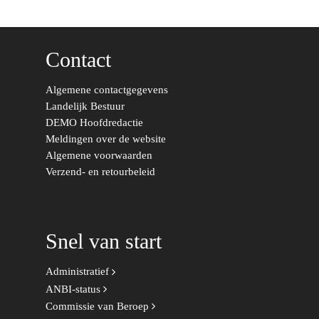
Kunst, Cultuur & Media
Webshop
Rotterdam-Zeeland
Migratie & Asiel
Utrecht
Contact
Onderwijs & Wetenscha
Algemene contactgegevens
Volksgezondheid, Welzij
Landelijk Bestuur
Sport
DEMO Hoofdredactie
Wonen, Ruimte & Mobilit
Meldingen over de website
Algemene voorwaarden
Verzend- en retourbeleid
Snel van start
Administratief
ANBI-status
Commissie van Beroep