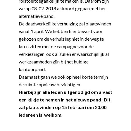
rolstoeltoegankelijk te maken is. Daarom zijn
Word actief
we op 08-02-2018 akkoord gegaan met het
alternatieve pand.
Welkom bij de Jonge
Standpunten
De daadwerkelijke verhuizing zal plaatsvinden
Democraten!
Moties en Politiek Pro
Politiek
vanaf 1 april. We hebben hier bewust voor
Agenda
gekozen om de verhuizing niet in de weg te
Beginselen
Internationaal
Vereniging
laten zitten met de campagne voor de
Nieuws en Vacatures
Buitenlandse Zaken & D
Politiek Adviseurs
Congressen
Afdelingen
verkiezingen, ook al zullen er waarschijnlijk al
werkzaamheden zijn bij het huidige
Democratie & Rechtssta
Politieke Werkgroepen
Ontwikkeling
Amsterdam
Meld je aan!
kantoorpand.
Coaches
Digitalisering & Automat
Landelijke teams & net
Landelijk Bestuur
Arnhem-Nijmegen
Daarnaast gaan we ook op heel korte termijn
Trainingen & Trainers
Zwolle
de ruimte opnieuw bezichtigen.
Diversiteit & Participatie
DEMO
Brabant
Hierbij zijn alle leden uitgenodigd om alvast
Duurzaamheid
Vrienden van de Jonge
Fryslân
een kijkje te nemen in het nieuwe pand! Dit
Democraten
Economie, Financiën & S
Groningen-Drenthe
zal plaatsvinden op 15 februari om 20:00.
Zaken
Partners
Iedereen is welkom.
Leiden-Haaglanden
Europese Unie
Vertrouwenspersonen
Limburg