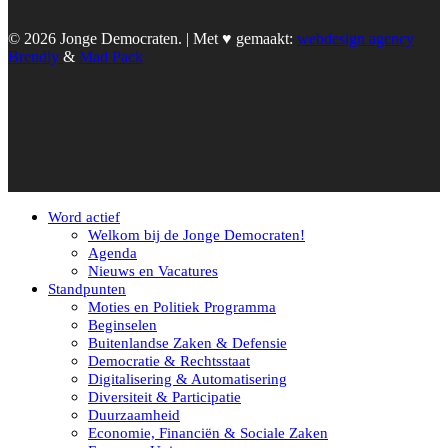
© 2026 Jonge Democraten. | Met ♥︎ gemaakt:
webdesign agency
Brendly
&
Mad Pack
Word actief
Welkom bij de Jonge Democraten!
Agenda
Nieuws en Vacatures
Standpunten
Moties en Politiek Programma
Beginselen
Buitenlandse Zaken & Defensie
Democratie & Rechtsstaat
Digitalisering & Automatisering
Diversiteit & Participatie
Duurzaamheid
Economie, Financiën & Sociale Zaken