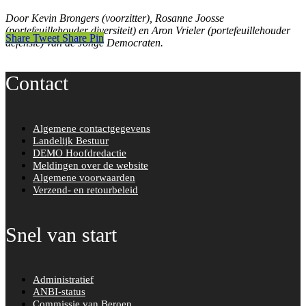
Door Kevin Brongers (voorzitter), Rosanne Joosse
(portefeuillehouder diversiteit) en Aron Vrieler (portefeuillehouder
Share
Tweet
Share
Pin
defensie) van de Jonge Democraten.
Contact
Algemene contactgegevens
Landelijk Bestuur
DEMO Hoofdredactie
Meldingen over de website
Algemene voorwaarden
Verzend- en retourbeleid
Snel van start
Administratief
ANBI-status
Commissie van Beroep