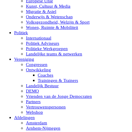
Europese Unie
Kunst, Cultuur & Media
Migratie & Asiel
Onderwijs & Wetenschap
Volksgezondheid, Welzijn & Sport
Wonen, Ruimte & Mobiliteit
Politiek
Internationaal
Politiek Adviseurs
Politieke Werkgroepen
Landelijke teams & netwerken
Vereniging
Congressen
Ontwikkeling
Coaches
Trainingen & Trainers
Landelijk Bestuur
DEMO
Vrienden van de Jonge Democraten
Partners
Vertrouwenspersonen
Webshop
Afdelingen
Amsterdam
Arnhem-Nijmegen