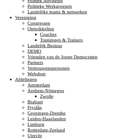
Politiek Adviseurs
Politieke Werkgroepen
Landelijke teams & netwerken
Vereniging
Congressen
Ontwikkeling
Coaches
Trainingen & Trainers
Landelijk Bestuur
DEMO
Vrienden van de Jonge Democraten
Partners
Vertrouwenspersonen
Webshop
Afdelingen
Amsterdam
Arnhem-Nijmegen
Zwolle
Brabant
Fryslân
Groningen-Drenthe
Leiden-Haaglanden
Limburg
Rotterdam-Zeeland
Utrecht