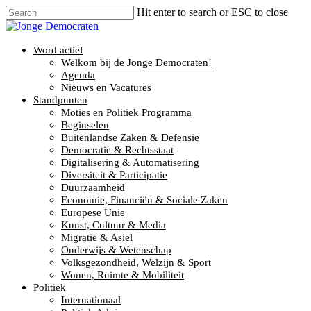
Hit enter to search or ESC to close
Word actief
Welkom bij de Jonge Democraten!
Agenda
Nieuws en Vacatures
Standpunten
Moties en Politiek Programma
Beginselen
Buitenlandse Zaken & Defensie
Democratie & Rechtsstaat
Digitalisering & Automatisering
Diversiteit & Participatie
Duurzaamheid
Economie, Financiën & Sociale Zaken
Europese Unie
Kunst, Cultuur & Media
Migratie & Asiel
Onderwijs & Wetenschap
Volksgezondheid, Welzijn & Sport
Wonen, Ruimte & Mobiliteit
Politiek
Internationaal