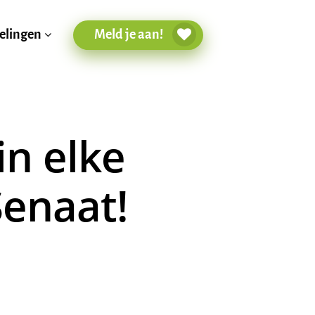
Meld je aan!
elingen
n elke
Senaat!