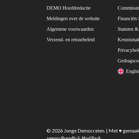
DEMO Hoofdredactie
Commissie
Meldingen over de website
Financiën
Algemene voorwaarden
Statuten 
Verzend- en retourbeleid
Kennismak
Privacybe
Gedragsc
Engli
© 2026 Jonge Democraten. | Met ♥︎ gemaa
&
agency Brendly
Mad Pack