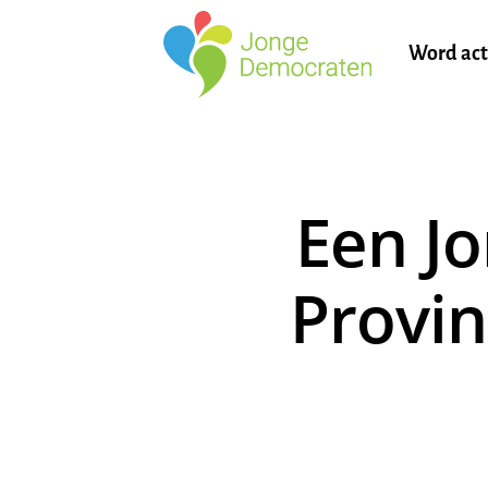
Word act
Een J
Provin