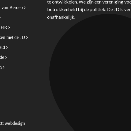
te ontwikkelen. We zijn een vereniging voo
 van Beroep
betrokkenheid bij de politiek. De JD is v
onafhankelijk.
& HR
en met de JD
leid
ode
sh
kt:
webdesign