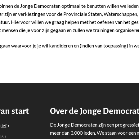
 binnen de Jonge Democraten optimaal te benutten willen we leden 
 zijn er verkiezingen voor de Provinciale Staten, Waterschappen,
tuur. Hiervoor willen we graag helpen met het oefenen van het g
t mensen die je voor zijn gegaan en zullen we trainingen organisere
gaan waarvoor je je wil kandideren en (indien van toepassing) in w
van start
Over de Jonge Democra
De Jonge Democraten zijn een progressief
tief
meer dan 3.000 leden. We staan voor een m
tus