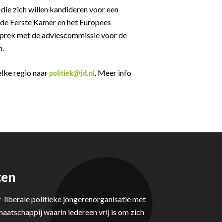
die zich willen kandideren voor een
 de Eerste Kamer en het Europees
esprek met de adviescommissie voor de
n.
elke regio naar
. Meer info
politiek@jd.nl
ten
-liberale politieke jongerenorganisatie met
aatschappij waarin iedereen vrij is om zich