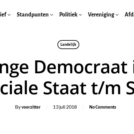
ief
Standpunten
Politiek
Vereniging
Afd
Landelijk
onge Democraat i
ciale Staat t/m 
By
13 juli 2018
voorzitter
No Comments