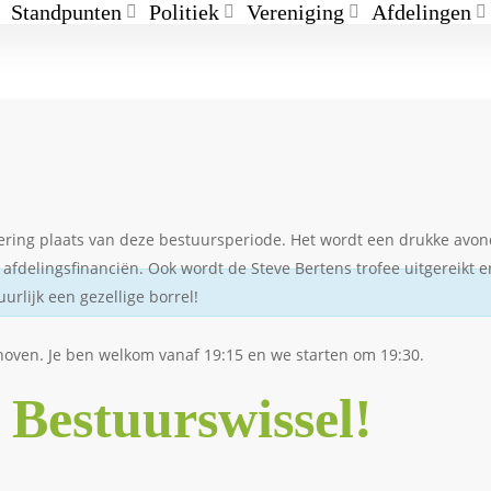
Standpunten
Politiek
Vereniging
Afdelingen
ering plaats van deze bestuursperiode. Het wordt een drukke avon
delingsfinanciën. Ook wordt de Steve Bertens trofee uitgereikt e
rlijk een gezellige borrel!
ndhoven. Je ben welkom vanaf 19:15 en we starten om 19:30.
Bestuurswissel!