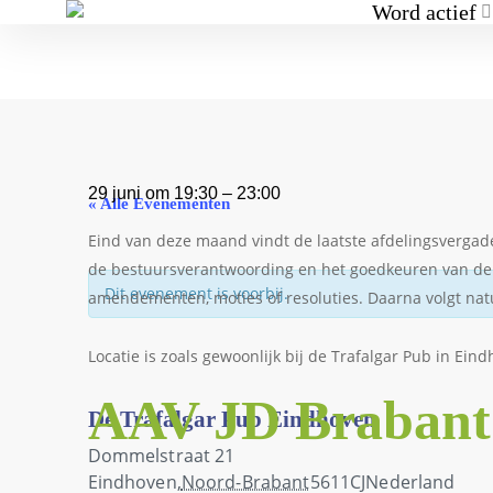
Word actief
29 juni
om
19:30
–
23:00
« Alle Evenementen
Eind van deze maand vindt de laatste afdelingsvergad
de bestuursverantwoording en het goedkeuren van de af
Dit evenement is voorbij.
amendementen, moties of resoluties. Daarna volgt natuu
Locatie is zoals gewoonlijk bij de Trafalgar Pub in Ei
AAV JD Brabant 
De Trafalgar Pub Eindhoven
Dommelstraat 21
Eindhoven
,
Noord-Brabant
5611CJ
Nederland