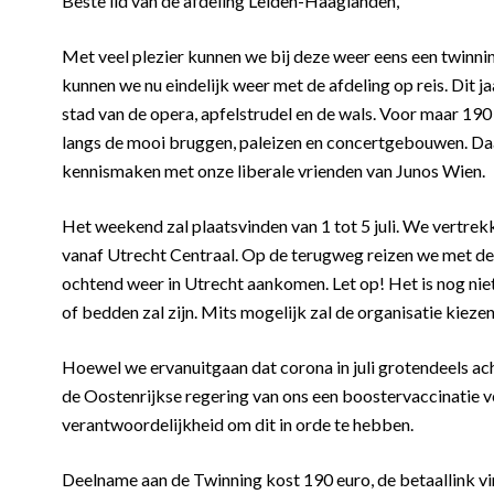
Beste lid van de afdeling Leiden-Haaglanden,
Met veel plezier kunnen we bij deze weer eens een twinni
kunnen we nu eindelijk weer met de afdeling op reis. Dit
stad van de opera, apfelstrudel en de wals. Voor maar 190
langs de mooi bruggen, paleizen en concertgebouwen. Da
kennismaken met onze liberale vrienden van Junos Wien.
Het weekend zal plaatsvinden van 1 tot 5 juli. We vertrekk
vanaf Utrecht Centraal. Op de terugweg reizen we met de n
ochtend weer in Utrecht aankomen. Let op! Het is nog niet
of bedden zal zijn. Mits mogelijk zal de organisatie kieze
Hoewel we ervanuitgaan dat corona in juli grotendeels acht
de Oostenrijkse regering van ons een boostervaccinatie ve
verantwoordelijkheid om dit in orde te hebben.
Deelname aan de Twinning kost 190 euro, de betaallink vi