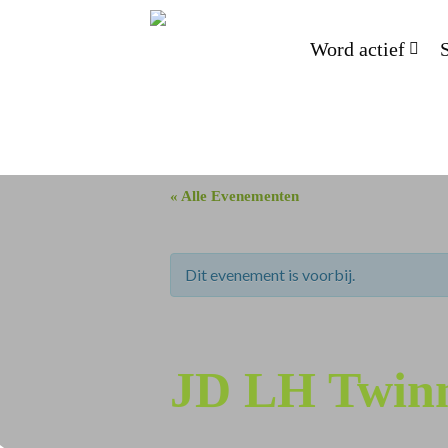
Word actief
« Alle Evenementen
Dit evenement is voorbij.
JD LH Twin