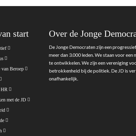
van start
Over de Jonge Democra
De Jonge Democraten zijn een progressief
tief
meer dan 3.000 leden. We staan voor een m
tus
te ontwikkelen. We zijn een vereniging voo
 van Beroep
betrokkenheid bij de politiek. De JD is v
onafhankelijk.
& HR
en met de JD
leid
ode
sh