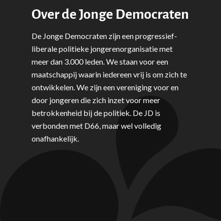
Democraten
Over de Jonge Democraten
Economie, Financiën & S
Groningen-Drenthe
Zaken
Partners
Leiden-Haaglanden
De Jonge Democraten zijn een progressief-
Europese Unie
Vertrouwenspersonen
liberale politieke jongerenorganisatie met
Limburg
meer dan 3.000 leden. We staan voor een
Kunst, Cultuur & Media
Webshop
Rotterdam-Zeeland
maatschappij waarin iedereen vrij is om zich te
Migratie & Asiel
ontwikkelen. We zijn een vereniging voor en
Utrecht
door jongeren die zich inzet voor meer
Onderwijs & Wetenscha
betrokkenheid bij de politiek. De JD is
Volksgezondheid, Welzij
verbonden met D66, maar wel volledig
Sport
onafhankelijk.
Wonen, Ruimte & Mobilit