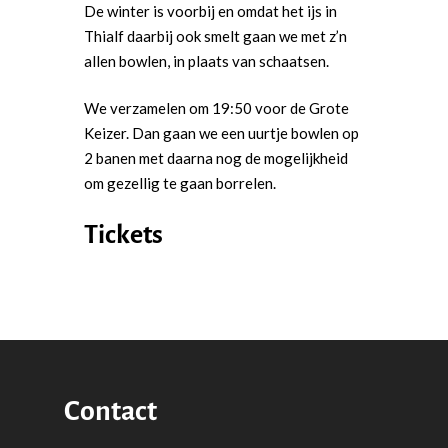
Democraten!
De winter is voorbij en omdat het ijs in
Moties en Politiek Pro
Politiek
Thialf daarbij ook smelt gaan we met z’n
Agenda
Beginselen
Internationaal
allen bowlen, in plaats van schaatsen.
Vereniging
Nieuws en Vacatures
Buitenlandse Zaken & D
Politiek Adviseurs
Congressen
Afdelingen
We verzamelen om 19:50 voor de Grote
Keizer. Dan gaan we een uurtje bowlen op
Democratie & Rechtssta
Politieke Werkgroepen
Ontwikkeling
Amsterdam
Meld je aan!
2 banen met daarna nog de mogelijkheid
Coaches
Digitalisering & Automat
Landelijke teams & net
Landelijk Bestuur
Arnhem-Nijmegen
om gezellig te gaan borrelen.
Trainingen & Trainers
Zwolle
Diversiteit & Participatie
DEMO
Brabant
Tickets
Duurzaamheid
Vrienden van de Jonge
Fryslân
Democraten
Economie, Financiën & S
Groningen-Drenthe
Zaken
Partners
Leiden-Haaglanden
Europese Unie
Vertrouwenspersonen
Limburg
Kunst, Cultuur & Media
Webshop
Contact
Rotterdam-Zeeland
Migratie & Asiel
Utrecht