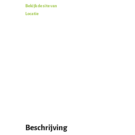
Bekijk de site van
Locatie
Word actief
Beschrijving
Welkom bij de Jonge
Standpunten