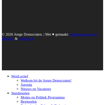
© 2026 Jonge Democraten. | Met ♥︎ gemaakt:
webdesign agency
Brendly
&
Mad Pack
Word actief
Welkom bij de Jonge Democraten!
Agenda
Nieuws en Vacatures
Standpunten
Moties en Politiek Programma
Beginselen