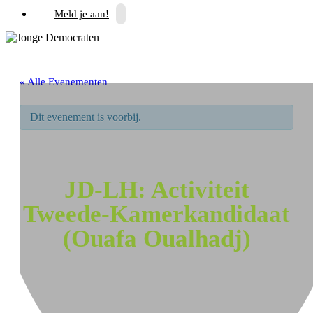
Meld je aan!
« Alle Evenementen
Dit evenement is voorbij.
JD-LH: Activiteit
Tweede-Kamerkandidaat
(Ouafa Oualhadj)