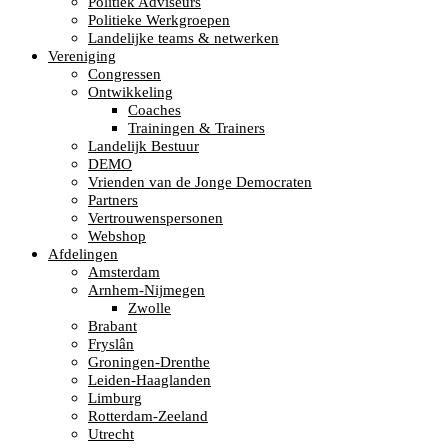
Politiek Adviseurs
Politieke Werkgroepen
Landelijke teams & netwerken
Vereniging
Congressen
Ontwikkeling
Coaches
Trainingen & Trainers
Landelijk Bestuur
DEMO
Vrienden van de Jonge Democraten
Partners
Vertrouwenspersonen
Webshop
Afdelingen
Amsterdam
Arnhem-Nijmegen
Zwolle
Brabant
Fryslân
Groningen-Drenthe
Leiden-Haaglanden
Limburg
Rotterdam-Zeeland
Utrecht