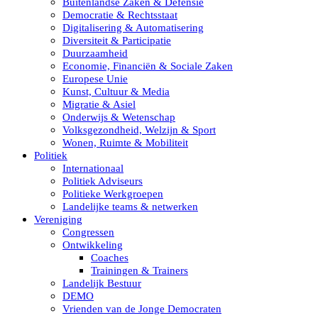
Buitenlandse Zaken & Defensie
Democratie & Rechtsstaat
Digitalisering & Automatisering
Diversiteit & Participatie
Duurzaamheid
Economie, Financiën & Sociale Zaken
Europese Unie
Kunst, Cultuur & Media
Migratie & Asiel
Onderwijs & Wetenschap
Volksgezondheid, Welzijn & Sport
Wonen, Ruimte & Mobiliteit
Politiek
Internationaal
Politiek Adviseurs
Politieke Werkgroepen
Landelijke teams & netwerken
Vereniging
Congressen
Ontwikkeling
Coaches
Trainingen & Trainers
Landelijk Bestuur
DEMO
Vrienden van de Jonge Democraten