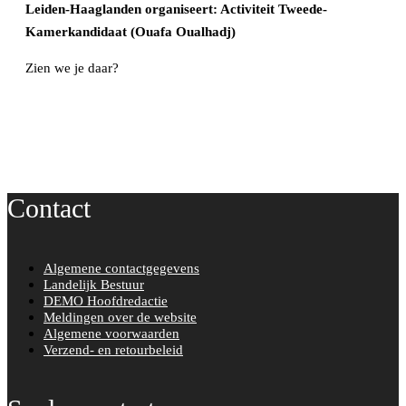
Leiden-Haaglanden organiseert: Activiteit Tweede-
Kamerkandidaat (Ouafa Oualhadj)
Zien we je daar?
Contact
Algemene contactgegevens
Landelijk Bestuur
DEMO Hoofdredactie
Meldingen over de website
Algemene voorwaarden
Verzend- en retourbeleid