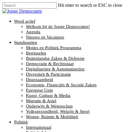
Hit enter to search or ESC to close
Word actief
Welkom bij de Jonge Democraten!
Agenda
Nieuws en Vacatures
Standpunten
Moties en Politiek Programma
Beginselen
Buitenlandse Zaken & Defensie
Democratie & Rechtsstaat
Digitalisering & Automatisering
Diversiteit & Participatie
Duurzaamheid
Economie, Financiën & Sociale Zaken
Europese Unie
Kunst, Cultuur & Media
Migratie & Asiel
Onderwijs & Wetenschap
Volksgezondheid, Welzijn & Sport
Wonen, Ruimte & Mobiliteit
Politiek
Internationaal