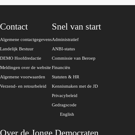
a
t
g
e
r
r
Contact
Snel van start
a
m
Algemene contactgegevens
Administratief
Landelijk Bestuur
ANBI-status
DEMO Hoofdredactie
Commissie van Beroep
Meldingen over de website
Financiën
Algemene voorwaarden
Statuten & HR
Verzend- en retourbeleid
Kennismaken met de JD
Privacybeleid
Gedragscode
English
Over de Jonge Democraten