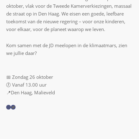
oktober, vlak voor de Tweede Kamerverkiezingen, massaal
de straat op in Den Haag. We eisen een goede, leefbare
toekomst van de nieuwe regering – voor onze kinderen,
voor elkaar, voor de planeet waarop we leven.
Kom samen met de JD meelopen in de klimaatmars, zien
we jullie daar?
📅 Zondag 26 oktober
🕖 Vanaf 13.00 uur
📍Den Haag, Malieveld
I
T
n
w
s
i
t
t