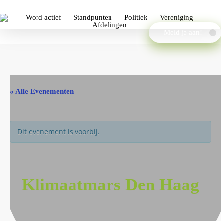
Word actief
Standpunten
Politiek
Vereniging
Afdelingen
Meld je aan!
« Alle Evenementen
Dit evenement is voorbij.
Klimaatmars Den Haag