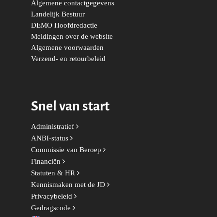
a
Algemene contactgegevens
m
Duurzaamheid
Vrienden van de Jonge
Fryslân
Landelijk Bestuur
Democraten
DEMO Hoofdredactie
Economie, Financiën & S
Groningen-Drenthe
Meldingen over de website
Zaken
Partners
Algemene voorwaarden
Leiden-Haaglanden
Verzend- en retourbeleid
Europese Unie
Vertrouwenspersonen
Limburg
Kunst, Cultuur & Media
Webshop
Rotterdam-Zeeland
Migratie & Asiel
Snel van start
Utrecht
Onderwijs & Wetenscha
Administratief
Volksgezondheid, Welzij
ANBI-status
Sport
Commissie van Beroep
Financiën
Wonen, Ruimte & Mobilit
Statuten & HR
Kennismaken met de JD
Privacybeleid
Gedragscode