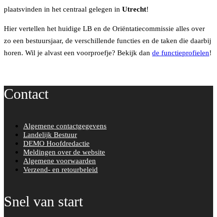
b
t
plaatsvinden in het centraal gelegen in
Utrecht
!
o
e
Hier vertellen het huidige LB en de Oriëntatiecommissie alles over
o
r
zo een bestuursjaar, de verschillende functies en de taken die daarbij
k
horen. Wil je alvast een voorproefje? Bekijk dan
de functieprofielen
!
Contact
Algemene contactgegevens
Landelijk Bestuur
DEMO Hoofdredactie
Meldingen over de website
Algemene voorwaarden
Verzend- en retourbeleid
Snel van start