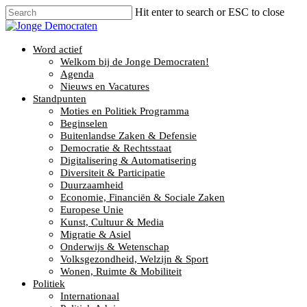
Hit enter to search or ESC to close
Word actief
Welkom bij de Jonge Democraten!
Agenda
Nieuws en Vacatures
Standpunten
Moties en Politiek Programma
Beginselen
Buitenlandse Zaken & Defensie
Democratie & Rechtsstaat
Digitalisering & Automatisering
Diversiteit & Participatie
Duurzaamheid
Economie, Financiën & Sociale Zaken
Europese Unie
Kunst, Cultuur & Media
Migratie & Asiel
Onderwijs & Wetenschap
Volksgezondheid, Welzijn & Sport
Wonen, Ruimte & Mobiliteit
Politiek
Internationaal