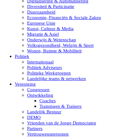
Digitalisering & Automatisering
Diversiteit & Participatie
Duurzaamheid
Economie, Financiën & Sociale Zaken
Europese Unie
Kunst, Cultuur & Media
Migratie & Asiel
Onderwijs & Wetenschap
Volksgezondheid, Welzijn & Sport
Wonen, Ruimte & Mobiliteit
Politiek
Internationaal
Politiek Adviseurs
Politieke Werkgroepen
Landelijke teams & netwerken
Vereniging
Congressen
Ontwikkeling
Coaches
Trainingen & Trainers
Landelijk Bestuur
DEMO
Vrienden van de Jonge Democraten
Partners
Vertrouwenspersonen