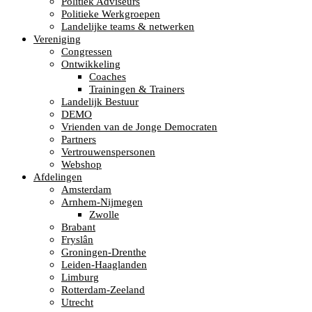
Politiek Adviseurs
Politieke Werkgroepen
Landelijke teams & netwerken
Vereniging
Congressen
Ontwikkeling
Coaches
Trainingen & Trainers
Landelijk Bestuur
DEMO
Vrienden van de Jonge Democraten
Partners
Vertrouwenspersonen
Webshop
Afdelingen
Amsterdam
Arnhem-Nijmegen
Zwolle
Brabant
Fryslân
Groningen-Drenthe
Leiden-Haaglanden
Limburg
Rotterdam-Zeeland
Utrecht