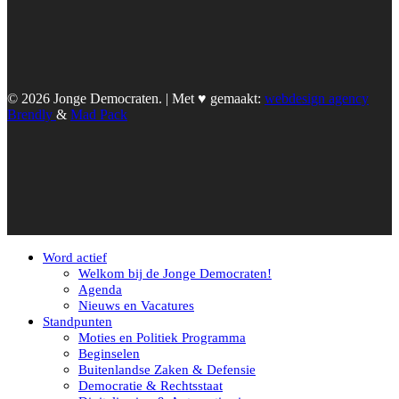
© 2026 Jonge Democraten. | Met ♥︎ gemaakt:
webdesign agency
Brendly
&
Mad Pack
Word actief
Welkom bij de Jonge Democraten!
Agenda
Nieuws en Vacatures
Standpunten
Moties en Politiek Programma
Beginselen
Buitenlandse Zaken & Defensie
Democratie & Rechtsstaat