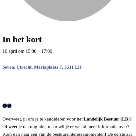
In het kort
10 april
om
15:00
–
17:00
Seven, Utrecht, Mariaplaats 7, 3511 LH
F
T
a
w
Overweeg jij om je te kandideren voor het
Landelijk Bestuur (LB)
?
c
i
Of weet je dat nog niet, maar wil je er wel al meer informatie over?
e
t
Kom dan naar een van de bestuursinteressemomenten! De eerste zal