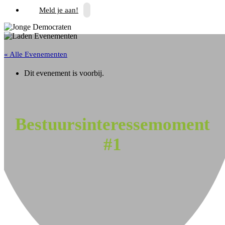
Meld je aan!
« Alle Evenementen
Dit evenement is voorbij.
Bestuursinteressemoment
#1