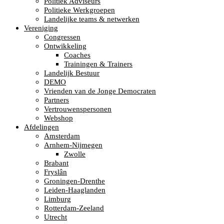
Politiek Adviseurs
Politieke Werkgroepen
Landelijke teams & netwerken
Vereniging
Congressen
Ontwikkeling
Coaches
Trainingen & Trainers
Landelijk Bestuur
DEMO
Vrienden van de Jonge Democraten
Partners
Vertrouwenspersonen
Webshop
Afdelingen
Amsterdam
Arnhem-Nijmegen
Zwolle
Brabant
Fryslân
Groningen-Drenthe
Leiden-Haaglanden
Limburg
Rotterdam-Zeeland
Utrecht