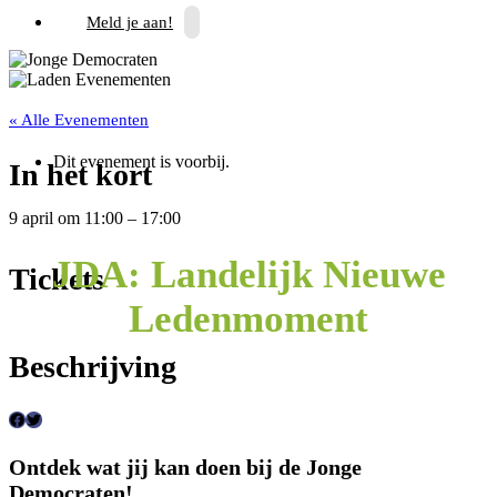
Meld je aan!
« Alle Evenementen
Dit evenement is voorbij.
In het kort
9 april
om
11:00
–
17:00
JDA: Landelijk Nieuwe
Tickets
Ledenmoment
Beschrijving
F
T
a
w
Ontdek wat jij kan doen bij de Jonge
c
i
Democraten!