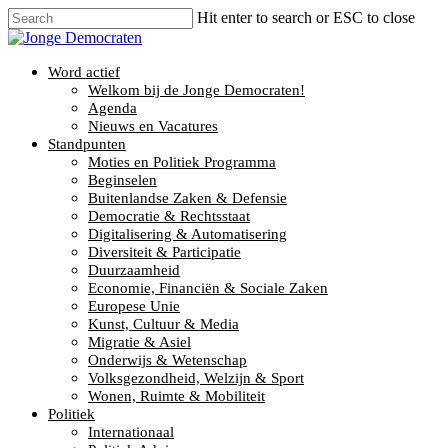
Hit enter to search or ESC to close
Word actief
Welkom bij de Jonge Democraten!
Agenda
Nieuws en Vacatures
Standpunten
Moties en Politiek Programma
Beginselen
Buitenlandse Zaken & Defensie
Democratie & Rechtsstaat
Digitalisering & Automatisering
Diversiteit & Participatie
Duurzaamheid
Economie, Financiën & Sociale Zaken
Europese Unie
Kunst, Cultuur & Media
Migratie & Asiel
Onderwijs & Wetenschap
Volksgezondheid, Welzijn & Sport
Wonen, Ruimte & Mobiliteit
Politiek
Internationaal