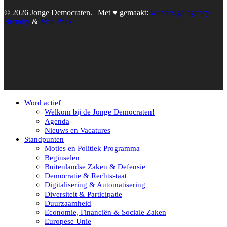
© 2026 Jonge Democraten. | Met ♥︎ gemaakt:
webdesign agency
Brendly
&
Mad Pack
Word actief
Welkom bij de Jonge Democraten!
Agenda
Nieuws en Vacatures
Standpunten
Moties en Politiek Programma
Beginselen
Buitenlandse Zaken & Defensie
Democratie & Rechtsstaat
Digitalisering & Automatisering
Diversiteit & Participatie
Duurzaamheid
Economie, Financiën & Sociale Zaken
Europese Unie