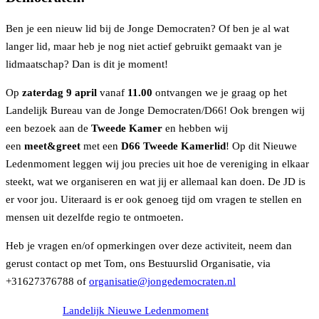
e
t
Ben je een nieuw lid bij de Jonge Democraten? Of ben je al wat
b
t
langer lid, maar heb je nog niet actief gebruikt gemaakt van je
o
e
lidmaatschap? Dan is dit je moment!
o
r
k
Op
zaterdag 9 april
vanaf
11.00
ontvangen we je graag op het
Landelijk Bureau van de Jonge Democraten/D66! Ook brengen wij
een bezoek aan de
Tweede Kamer
en hebben wij
een
meet&greet
met een
D66 Tweede Kamerlid
! Op dit Nieuwe
Ledenmoment leggen wij jou precies uit hoe de vereniging in elkaar
steekt, wat we organiseren en wat jij er allemaal kan doen. De JD is
er voor jou. Uiteraard is er ook genoeg tijd om vragen te stellen en
mensen uit dezelfde regio te ontmoeten.
Heb je vragen en/of opmerkingen over deze activiteit, neem dan
gerust contact op met Tom, ons Bestuurslid Organisatie, via
+31627376788 of
organisatie@jongedemocraten.nl
Landelijk Nieuwe Ledenmoment