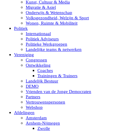
Kunst, Cultuur & Media
Migratie & Asiel
Onderwijs & Wetenschap
Volksgezondheid, Welzijn & Sport
Wonen, Ruimte & Mobiliteit
Politiek
Internationaal
Politiek Adviseurs
Politieke Werkgroepen
Landelijke teams & netwerken
Vereniging
Congressen
Ontwikkeling
Coaches
Trainingen & Trainers
Landelijk Bestuur
DEMO
Vrienden van de Jonge Democraten
Partners
Vertrouwenspersonen
Webshop
Afdelingen
Amsterdam
Arnhem-Nijmegen
Zwolle