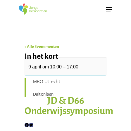
« Alle Evenementen
In het kort
9 april
om
10:00
–
17:00
Dit evenement is voorbij.
MBO Utrecht
Daltonlaan
JD & D66
Onderwijssymposium
F
T