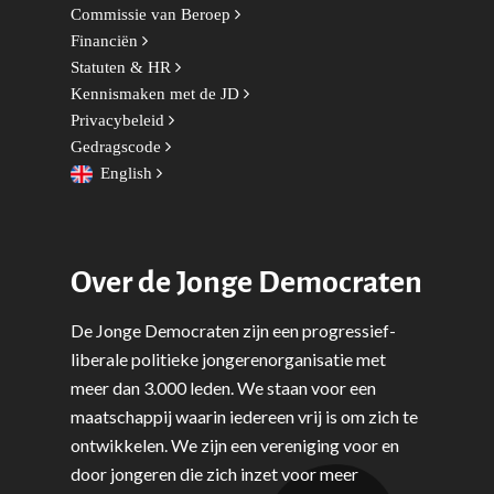
Commissie van Beroep
Kunst, Cultuur & Media
Webshop
Rotterdam-Zeeland
Financiën
Migratie & Asiel
Statuten & HR
Utrecht
Kennismaken met de JD
Onderwijs & Wetenscha
Privacybeleid
Volksgezondheid, Welzij
Gedragscode
English
Sport
Wonen, Ruimte & Mobilit
Over de Jonge Democraten
De Jonge Democraten zijn een progressief-
liberale politieke jongerenorganisatie met
meer dan 3.000 leden. We staan voor een
maatschappij waarin iedereen vrij is om zich te
ontwikkelen. We zijn een vereniging voor en
door jongeren die zich inzet voor meer