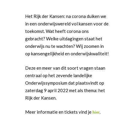
a
w
c
i
Het Rijk der Kansen: na corona duiken we
e
t
in een onderwijswereld vol kansen voor de
b
t
toekomst. Wat heeft corona ons
o
e
gebracht? Welke uitdagingen staat het
o
r
onderwijs nu te wachten? Wij zoomen in
k
op kansengelijkheid en onderwijskwaliteit!
Deze en meer van dit soort vragen staan
centraal op het zevende landelijke
Onderwijssymposium dat plaatsvindt op
zaterdag 9 april 2022 met als thema: het
Rijk der Kansen.
Meer informatie en tickets vind je
.
hier