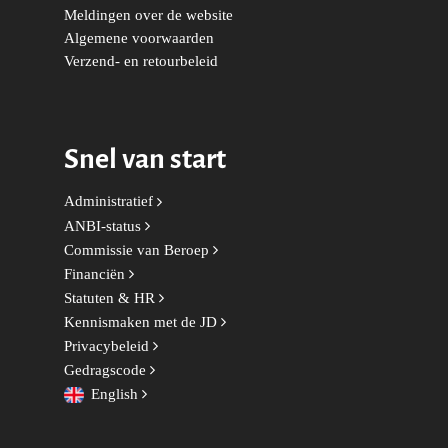
Meldingen over de website
Democraten
Economie, Financiën & S
Groningen-Drenthe
Algemene voorwaarden
Zaken
Partners
Verzend- en retourbeleid
Leiden-Haaglanden
Europese Unie
Vertrouwenspersonen
Limburg
Kunst, Cultuur & Media
Webshop
Rotterdam-Zeeland
Snel van start
Migratie & Asiel
Utrecht
Administratief
Onderwijs & Wetenscha
ANBI-status
Volksgezondheid, Welzij
Commissie van Beroep
Financiën
Sport
Statuten & HR
Wonen, Ruimte & Mobilit
Kennismaken met de JD
Privacybeleid
Gedragscode
English