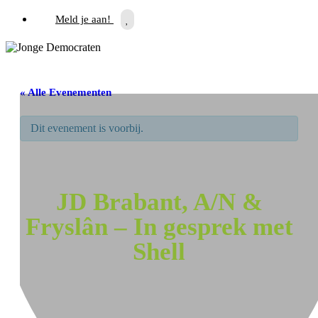
Meld je aan!
« Alle Evenementen
Dit evenement is voorbij.
JD Brabant, A/N &
Fryslân – In gesprek met
Shell