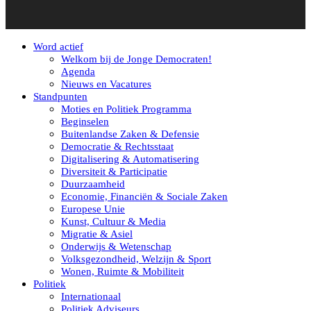
Word actief
Welkom bij de Jonge Democraten!
Agenda
Nieuws en Vacatures
Standpunten
Moties en Politiek Programma
Beginselen
Buitenlandse Zaken & Defensie
Democratie & Rechtsstaat
Digitalisering & Automatisering
Diversiteit & Participatie
Duurzaamheid
Economie, Financiën & Sociale Zaken
Europese Unie
Kunst, Cultuur & Media
Migratie & Asiel
Onderwijs & Wetenschap
Volksgezondheid, Welzijn & Sport
Wonen, Ruimte & Mobiliteit
Politiek
Internationaal
Politiek Adviseurs