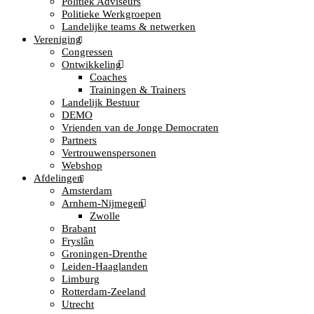
Politiek Adviseurs
Politieke Werkgroepen
Landelijke teams & netwerken
Vereniging
Congressen
Ontwikkeling
Coaches
Trainingen & Trainers
Landelijk Bestuur
DEMO
Vrienden van de Jonge Democraten
Partners
Vertrouwenspersonen
Webshop
Afdelingen
Amsterdam
Arnhem-Nijmegen
Zwolle
Brabant
Fryslân
Groningen-Drenthe
Leiden-Haaglanden
Limburg
Rotterdam-Zeeland
Utrecht