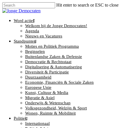
Hit enter to search or ESC to close
Word actief
Welkom bij de Jonge Democraten!
Agenda
Nieuws en Vacatures
Standpunten
Moties en Politiek Programma
Beginselen
Buitenlandse Zaken & Defensie
Democratie & Rechtsstaat
Digitalisering & Automatisering
Diversiteit & Participatie
Duurzaamheid
Economie, Financiën & Sociale Zaken
Europese Unie
Kunst, Cultuur & Media
Migratie & Asiel
Onderwijs & Wetenschap
Volksgezondheid, Welzijn & Sport
Wonen, Ruimte & Mobiliteit
Politiek
Internationaal