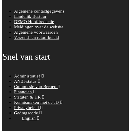
k
Algemene contactgegevens
Landelijk Bestuur
DEMO Hoofdredactie
Meldingen over de website
Algemene voorwaarden
Verzend- en retourbeleid
Snel van start
Administratief
ANBI-status
Commissie van Beroep
Financiën
Statuten & HR
Kennismaken met de JD
Privacybeleid
Gedragscode
English