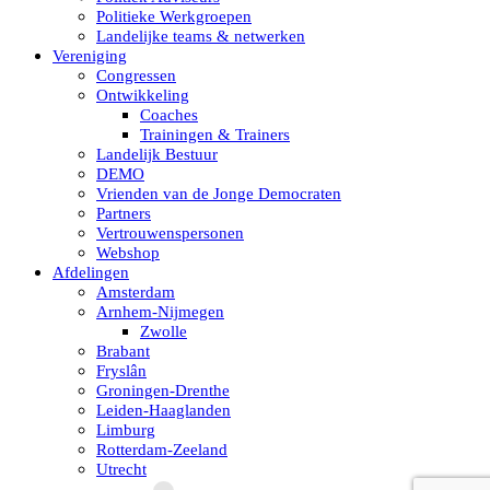
Politieke Werkgroepen
Landelijke teams & netwerken
Vereniging
Congressen
Ontwikkeling
Coaches
Trainingen & Trainers
Landelijk Bestuur
DEMO
Vrienden van de Jonge Democraten
Partners
Vertrouwenspersonen
Webshop
Afdelingen
Amsterdam
Arnhem-Nijmegen
Zwolle
Brabant
Fryslân
Groningen-Drenthe
Leiden-Haaglanden
Limburg
Rotterdam-Zeeland
Utrecht