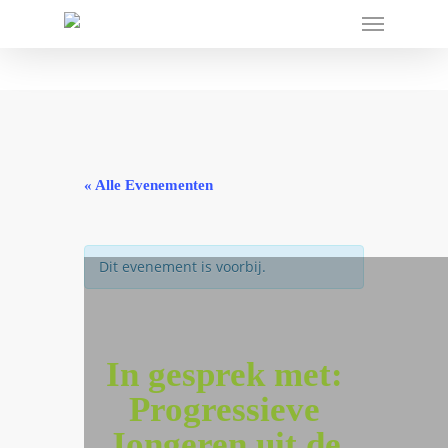
« Alle Evenementen
Dit evenement is voorbij.
In gesprek met:
Progressieve
Jongeren uit de