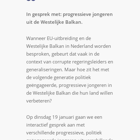
F
T
a
w
In gesprek met: progressieve jongeren
c
i
uit de Westelijke Balkan.
e
t
b
t
Wanneer EU-uitbreiding en de
o
e
Westelijke Balkan in Nederland worden
o
r
besproken, gebeurt dat vaak in de
k
context van corrupte regeringsleiders en
generaliseringen. Maar hoe zit het met
de volgende generatie politiek
geëngageerde, progressieve jongeren in
de Westelijke Balkan die hun land willen
verbeteren?
Op dinsdag 19 januari gaan we een
interactief gesprek aan met
verschillende progressieve, politiek