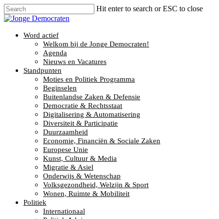
Hit enter to search or ESC to close
Word actief
Welkom bij de Jonge Democraten!
Agenda
Nieuws en Vacatures
Standpunten
Moties en Politiek Programma
Beginselen
Buitenlandse Zaken & Defensie
Democratie & Rechtsstaat
Digitalisering & Automatisering
Diversiteit & Participatie
Duurzaamheid
Economie, Financiën & Sociale Zaken
Europese Unie
Kunst, Cultuur & Media
Migratie & Asiel
Onderwijs & Wetenschap
Volksgezondheid, Welzijn & Sport
Wonen, Ruimte & Mobiliteit
Politiek
Internationaal