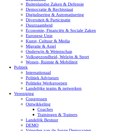
Buitenlandse Zaken & Defensie
Democratie & Rechtsstaat
Digitalisering & Automatisering
Diversiteit & Participatie
Duurzaamheid
Economie, Financiën & Sociale Zaken
Europese Unie
Kunst, Cultuur & Media
Migratie & Asiel
Onderwijs & Wetenschap
Volksgezondheid, Welzijn & Sport
Wonen, Ruimte & Mobiliteit
Politiek
Internationaal
Politiek Adviseurs
Politieke Werkgroepen
Landelijke teams & netwerken
Vereniging
Congressen
Ontwikkeling
Coaches
Trainingen & Trainers
Landelijk Bestuur
DEMO
Vrienden van de Jonge Democraten