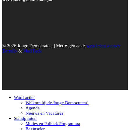
© 2026 Jonge Democraten. | Met ♥︎ gemaakt:
webdesign agency
Brendly
&
Mad Pack
Word actief
Welkom bij de Jonge Democraten!
Agenda
Nieuws en Vacatures
Standpunten
Moties en Politiek Programma
Beginselen