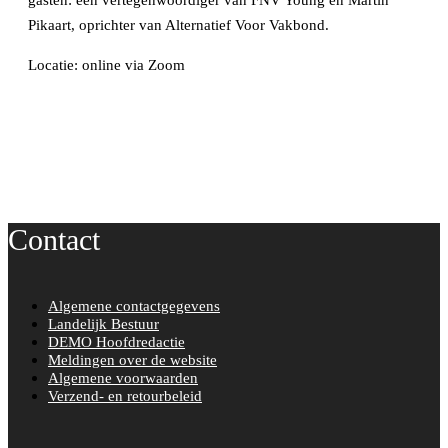
gasten: een vertegenwoordiger van FNV Young en Martin
Pikaart, oprichter van Alternatief Voor Vakbond.
Locatie: online via Zoom
Contact
Algemene contactgegevens
Landelijk Bestuur
DEMO Hoofdredactie
Meldingen over de website
Algemene voorwaarden
Verzend- en retourbeleid