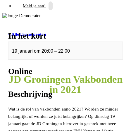
Meld je aan!
In het kort
« Alle Evenementen
Dit evenement is voorbij.
19 januari
om
20:00
–
22:00
Online
JD Groningen Vakbonden
in 2021
Beschrijving
Wat is de rol van vakbonden anno 2021? Worden ze minder
belangrijk, of worden ze juist belangrijker? Op dinsdag 19
januari gaat de JD Groningen hierover in gesprek met twee