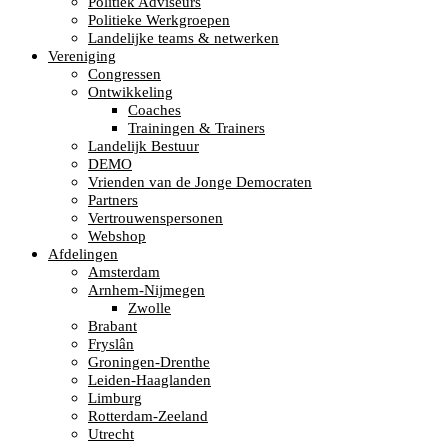
Politiek Adviseurs
Politieke Werkgroepen
Landelijke teams & netwerken
Vereniging
Congressen
Ontwikkeling
Coaches
Trainingen & Trainers
Landelijk Bestuur
DEMO
Vrienden van de Jonge Democraten
Partners
Vertrouwenspersonen
Webshop
Afdelingen
Amsterdam
Arnhem-Nijmegen
Zwolle
Brabant
Fryslân
Groningen-Drenthe
Leiden-Haaglanden
Limburg
Rotterdam-Zeeland
Utrecht