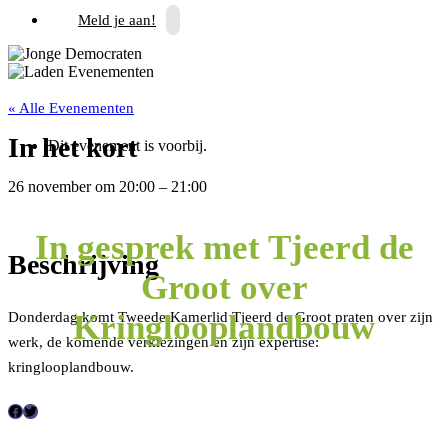
Meld je aan!
« Alle Evenementen
In het kort
Dit evenement is voorbij.
26 november
om
20:00
–
21:00
In gesprek met Tjeerd de
Beschrijving
Groot over
Kringlooplandbouw
Donderdag komt Tweede Kamerlid Tjeerd de Groot praten over zijn
werk, de komende verkiezingen en zijn expertise:
kringlooplandbouw.
F
T
a
w