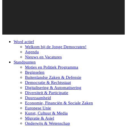
Word actief
Welkom bij de Jonge Democraten!
Agenda
Nieuws en Vacatures
Standpunten
Moties en Politiek Programma
Beginselen
Buitenlandse Zaken & Defensie
Democratie & Rechtsstaat
Digitalisering & Automatisering
Diversiteit & Participatie
Duurzaamheid
Economie, Financiën & Sociale Zaken
Europese Unie
Kunst, Cultuur & Media
Migratie & Asiel
Onderwijs & Wetenschap