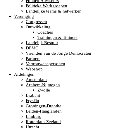
Politiek Adviseurs
Politieke Werkgroepen
Landelijke teams & netwerken
Vereniging
Congressen
Ontwikkeling
Coaches
Trainingen & Trainers
Landelijk Bestuur
DEMO
Vrienden van de Jonge Democraten
Partners
Vertrouwenspersonen
Webshop
Afdelingen
Amsterdam
Arnhem-Nijmegen
Zwolle
Brabant
Fryslân
Groningen-Drenthe
Leiden-Haaglanden
Limburg
Rotterdam-Zeeland
Utrecht