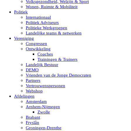
Volksgezondheid, Welzijn & Sport
Wonen, Ruimte & Mobiliteit
Politiek
Internationaal
Politiek Adviseurs
Politieke Werkgroepen
Landelijke teams & netwerken
Vereniging
Congressen
Ontwikkeling
Coaches
Trainingen & Trainers
Landelijk Bestuur
DEMO
Vrienden van de Jonge Democraten
Partners
Vertrouwenspersonen
Webshop
Afdelingen
Amsterdam
Arnhem-Nijmegen
Zwolle
Brabant
Fryslân
Groningen-Drenthe