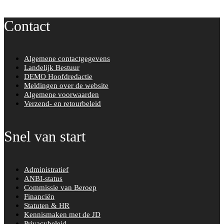
c
i
Contact
e
t
b
t
o
e
Algemene contactgegevens
o
r
Landelijk Bestuur
k
DEMO Hoofdredactie
Meldingen over de website
Algemene voorwaarden
Verzend- en retourbeleid
Snel van start
Administratief
ANBI-status
Commissie van Beroep
Financiën
Statuten & HR
Kennismaken met de JD
Privacybeleid