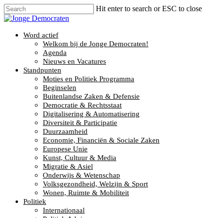
Hit enter to search or ESC to close
Word actief
Welkom bij de Jonge Democraten!
Agenda
Nieuws en Vacatures
Standpunten
Moties en Politiek Programma
Beginselen
Buitenlandse Zaken & Defensie
Democratie & Rechtsstaat
Digitalisering & Automatisering
Diversiteit & Participatie
Duurzaamheid
Economie, Financiën & Sociale Zaken
Europese Unie
Kunst, Cultuur & Media
Migratie & Asiel
Onderwijs & Wetenschap
Volksgezondheid, Welzijn & Sport
Wonen, Ruimte & Mobiliteit
Politiek
Internationaal