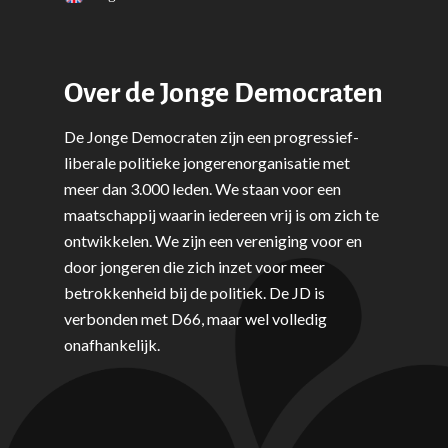
Onderwijs & Wetenscha
Volksgezondheid, Welzij
Sport
Over de Jonge Democraten
Wonen, Ruimte & Mobilit
De Jonge Democraten zijn een progressief-
liberale politieke jongerenorganisatie met
meer dan 3.000 leden. We staan voor een
maatschappij waarin iedereen vrij is om zich te
ontwikkelen. We zijn een vereniging voor en
door jongeren die zich inzet voor meer
betrokkenheid bij de politiek. De JD is
verbonden met D66, maar wel volledig
onafhankelijk.