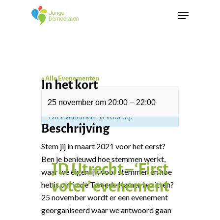
« Alle Evenementen
In het kort
25 november
om
20:00
–
22:00
Dit evenement is voorbij.
Beschrijving
Stem jij in maart 2021 voor het eerst?
Ben je benieuwd hoe stemmen werkt,
JD Utrecht – ‘First
waar we eigenlijk voor stemmen en hoe
voter’ evenement
het is om in de Tweede Kamer te zitten?
25 november wordt er een evenement
georganiseerd waar we antwoord gaan