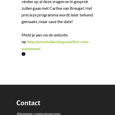
vinden op al deze vragen en in gesprek
zullen gaan met Carline van Breugel. Het
precieze programma wordt later bekend
gemaakt, maar save the date!
Meld je aan via de website
op
https://utrecht.d66.nl/agenda/first-voter-
.
evenement/
F
a
c
e
b
o
o
Word actief
Contact
k
Welkom bij de Jonge
Standpunten
Algemene contactgegevens