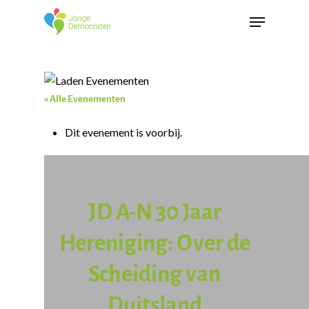
« Alle Evenementen
Dit evenement is voorbij.
JD A-N 30 Jaar
Hereniging: Over de
Scheiding van
Duitsland