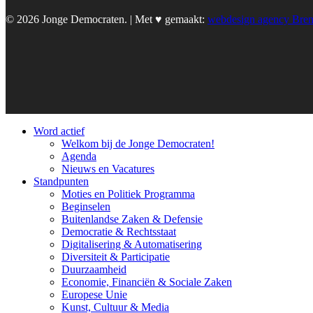
© 2026 Jonge Democraten. | Met ♥︎ gemaakt:
webdesign agency Bre
Word actief
Welkom bij de Jonge Democraten!
Agenda
Nieuws en Vacatures
Standpunten
Moties en Politiek Programma
Beginselen
Buitenlandse Zaken & Defensie
Democratie & Rechtsstaat
Digitalisering & Automatisering
Diversiteit & Participatie
Duurzaamheid
Economie, Financiën & Sociale Zaken
Europese Unie
Kunst, Cultuur & Media