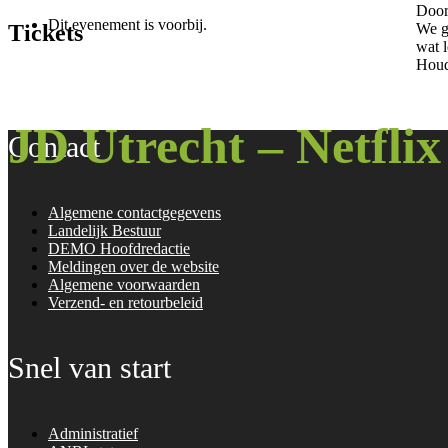
Door
Dit evenement is voorbij.
Tickets
We g
wat 
Houd
JD Utrecht – Netflix 
Contact
Algemene contactgegevens
Landelijk Bestuur
DEMO Hoofdredactie
Meldingen over de website
Algemene voorwaarden
Verzend- en retourbeleid
Snel van start
Administratief