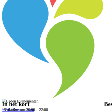
In het kort
Be
« Alle Evenementen
19 oktober
om
20:00
–
22:00