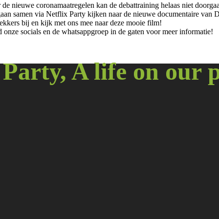
 de nieuwe coronamaatregelen kan de debattraining helaas niet doorgaa
aan samen via Netflix Party kijken naar de nieuwe documentaire van Da
lekkers bij en kijk met ons mee naar deze mooie film!
 onze socials en de whatsappgroep in de gaten voor meer informatie!
Party, A life on our 