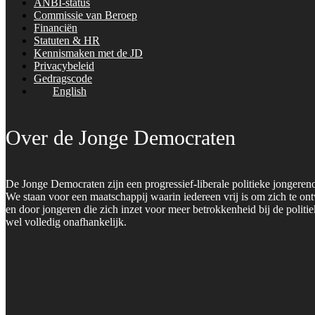
ANBI-status
Commissie van Beroep
Financiën
Statuten & HR
Kennismaken met de JD
Privacybeleid
Gedragscode
English
Over de Jonge Democraten
De Jonge Democraten zijn een progressief-liberale politieke jongeren
We staan voor een maatschappij waarin iedereen vrij is om zich te on
en door jongeren die zich inzet voor meer betrokkenheid bij de polit
wel volledig onafhankelijk.