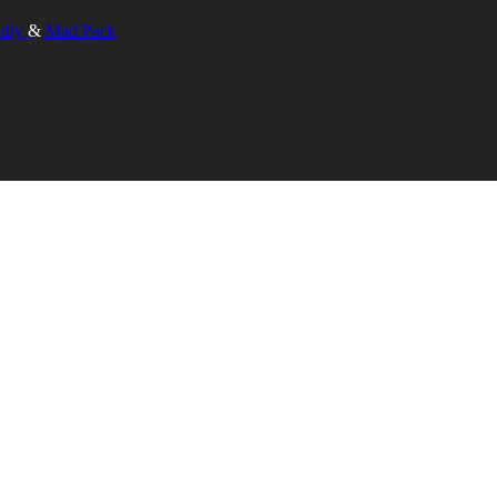
ndly
&
Mad Pack