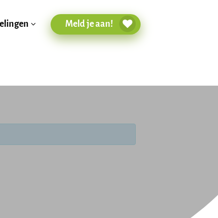
Meld je aan!
elingen