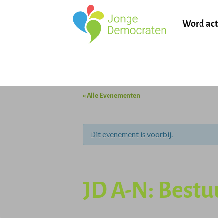
Word act
« Alle Evenementen
Dit evenement is voorbij.
JD A-N: Best