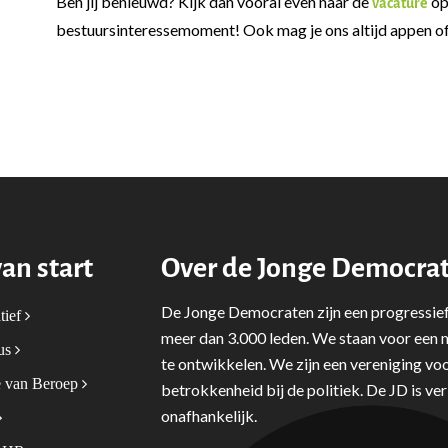
Ben jij benieuwd? Kijk dan vooral even naar de
op
vacature
bestuursinteressemoment! Ook mag je ons altijd appen o
van start
Over de Jonge Democra
De Jonge Democraten zijn een progressief
tief
meer dan 3.000 leden. We staan voor een m
tus
te ontwikkelen. We zijn een vereniging voo
 van Beroep
betrokkenheid bij de politiek. De JD is v
onafhankelijk.