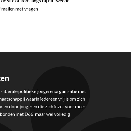
 de site of kom langs bij dit tweede
f mailen met vragen
ten
-liberale politieke jongerenorganisatie met
aatschappij waarin iedereen vrij is om zich
r en door jongeren die zich inzet voor meer
erbonden met D66, maar wel volledig