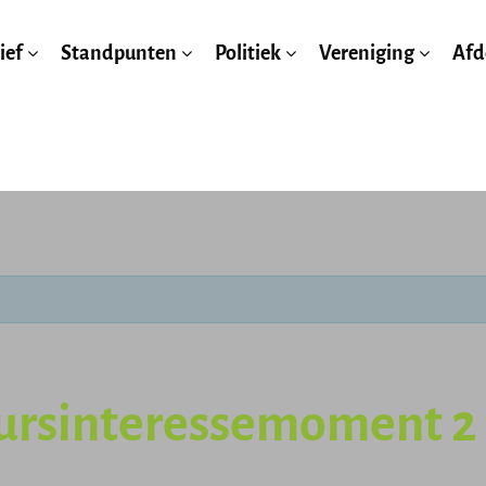
ief
Standpunten
Politiek
Vereniging
Afd
uursinteressemoment 2