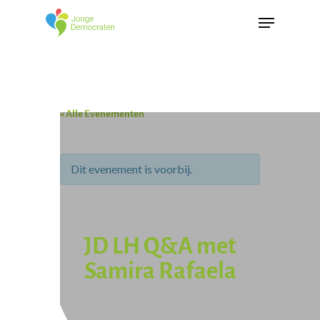
« Alle Evenementen
Dit evenement is voorbij.
JD LH Q&A met
Samira Rafaela