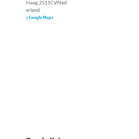
Haag
,
2511CV
Ned
erland
+ Google Maps
Word actief
Welkom bij de Jonge
Standpunten
Democraten!