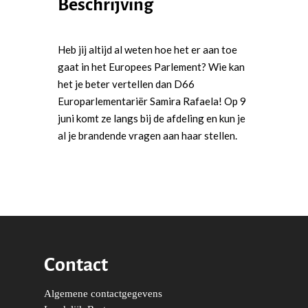
Beschrijving
Moties en Politiek Pro
Politiek
Agenda
Beginselen
Internationaal
Vereniging
Heb jij altijd al weten hoe het er aan toe
Nieuws en Vacatures
Buitenlandse Zaken & D
Politiek Adviseurs
Congressen
Afdelingen
gaat in het Europees Parlement? Wie kan
het je beter vertellen dan D66
Democratie & Rechtssta
Politieke Werkgroepen
Ontwikkeling
Amsterdam
Meld je aan!
Europarlementariër Samira Rafaela! Op 9
Coaches
Digitalisering & Automat
Landelijke teams & net
Landelijk Bestuur
Arnhem-Nijmegen
juni komt ze langs bij de afdeling en kun je
al je brandende vragen aan haar stellen.
Trainingen & Trainers
Zwolle
Diversiteit & Participatie
DEMO
Brabant
Duurzaamheid
Vrienden van de Jonge
Fryslân
Democraten
Economie, Financiën & S
Groningen-Drenthe
Zaken
Partners
Leiden-Haaglanden
Europese Unie
Vertrouwenspersonen
Limburg
Contact
Kunst, Cultuur & Media
Webshop
Rotterdam-Zeeland
Migratie & Asiel
Utrecht
Algemene contactgegevens