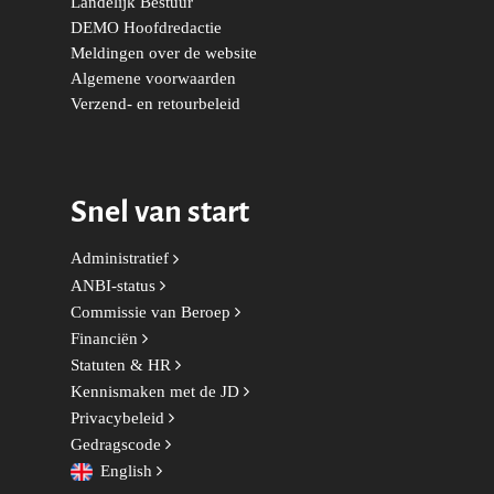
Landelijk Bestuur
Onderwijs & Wetenscha
DEMO Hoofdredactie
Volksgezondheid, Welzij
Meldingen over de website
Sport
Algemene voorwaarden
Verzend- en retourbeleid
Wonen, Ruimte & Mobilit
Snel van start
Administratief
ANBI-status
Commissie van Beroep
Financiën
Statuten & HR
Kennismaken met de JD
Privacybeleid
Gedragscode
English