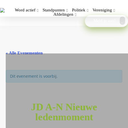
Word actief
Standpunten
Politiek
Vereniging
Afdelingen
Meld je aan!
« Alle Evenementen
Dit evenement is voorbij.
JD A-N Nieuwe
ledenmoment