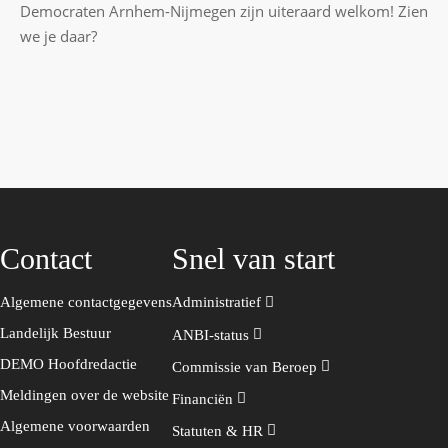
Democraten Arnhem-Nijmegen zijn uiteraard welkom! Zien
we je daar?
Contact
Snel van start
Algemene contactgegevens
Administratief
Landelijk Bestuur
ANBI-status
DEMO Hoofdredactie
Commissie van Beroep
Meldingen over de website
Financiën
Algemene voorwaarden
Statuten & HR