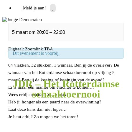
Meld je aan!
5 maart
om
20:00
–
22:00
« Alle Evenementen
Digitaal: Zoomlink TBA
Dit evenement is voorbij.
64 vlakken, 32 stukken, 1 winnaar. Ben jij de overlever? De
winnaar van het Rotterdamse schaaktoernooi op vrijdag 5
maart? Ben jij de koning of koningin van de avond?
JDR – Het Rotterdamse
Er is maar één manier om erachter te komen…
schaaktoernooi
Wees erbij en schaak maar raak!
Heb jij honger als een paard naar de overwinning?
Laat deze kans dan niet loper…
Je bent erbij? Zo mogen we het toren!