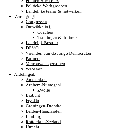
Politiek Adviseurs
Politieke Werkgroepen
Landelijke teams & netwerken
Vereniging
Congressen
Ontwikkeling
Coaches
Trainingen & Trainers
Landelijk Bestuur
DEMO
Vrienden van de Jonge Democraten
Partners
Vertrouwenspersonen
Webshop
Afdelingen
Amsterdam
Arnhem-Nijmegen
Zwolle
Brabant
Fryslân
Groningen-Drenthe
Leiden-Haaglanden
Limburg
Rotterdam-Zeeland
Utrecht