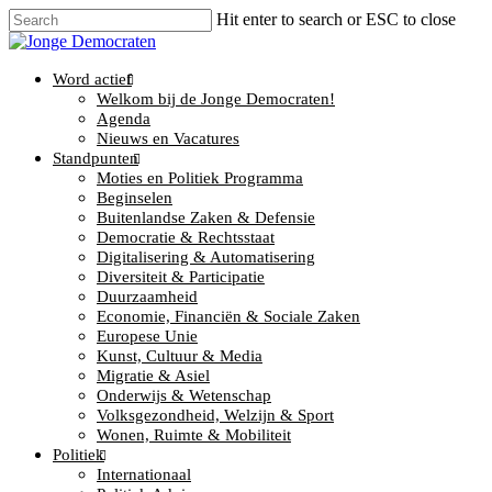
Hit enter to search or ESC to close
Word actief
Welkom bij de Jonge Democraten!
Agenda
Nieuws en Vacatures
Standpunten
Moties en Politiek Programma
Beginselen
Buitenlandse Zaken & Defensie
Democratie & Rechtsstaat
Digitalisering & Automatisering
Diversiteit & Participatie
Duurzaamheid
Economie, Financiën & Sociale Zaken
Europese Unie
Kunst, Cultuur & Media
Migratie & Asiel
Onderwijs & Wetenschap
Volksgezondheid, Welzijn & Sport
Wonen, Ruimte & Mobiliteit
Politiek
Internationaal