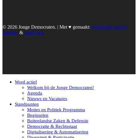
© 2026 Jonge Democraten. | Met ♥︎ gemaakt:
webdesign agency
Brendly
&
Mad Pack
Word actief
Welkom bij de Jonge Democraten!
Agenda
Nieuws en Vacatures
Standpunten
Moties en Politiek Programma
Beginselen
Buitenlandse Zaken & Defensie
Democratie & Rechtsstaat
Digitalisering & Automatisering
Diversiteit & Participatie