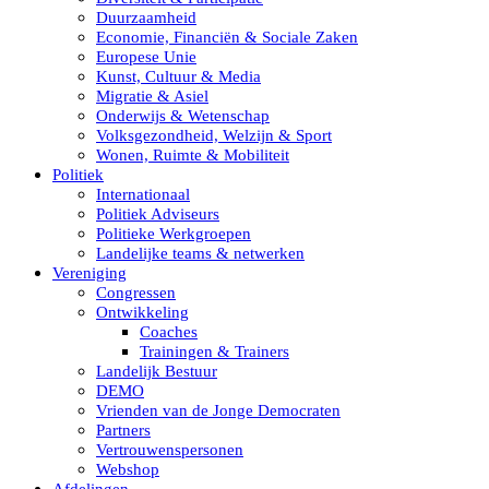
Duurzaamheid
Economie, Financiën & Sociale Zaken
Europese Unie
Kunst, Cultuur & Media
Migratie & Asiel
Onderwijs & Wetenschap
Volksgezondheid, Welzijn & Sport
Wonen, Ruimte & Mobiliteit
Politiek
Internationaal
Politiek Adviseurs
Politieke Werkgroepen
Landelijke teams & netwerken
Vereniging
Congressen
Ontwikkeling
Coaches
Trainingen & Trainers
Landelijk Bestuur
DEMO
Vrienden van de Jonge Democraten
Partners
Vertrouwenspersonen
Webshop