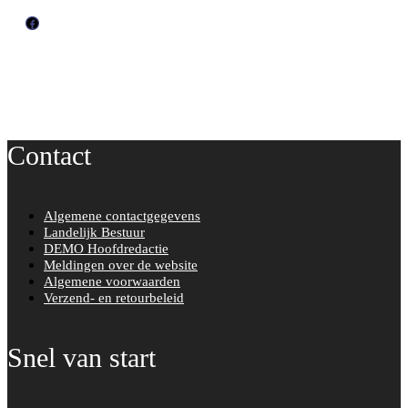
F
a
c
e
b
o
Contact
o
k
Algemene contactgegevens
Landelijk Bestuur
DEMO Hoofdredactie
Meldingen over de website
Algemene voorwaarden
Verzend- en retourbeleid
Snel van start