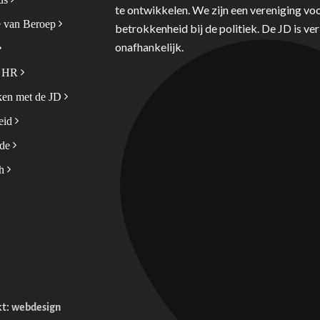
te ontwikkelen. We zijn een vereniging voo
 van Beroep
betrokkenheid bij de politiek. De JD is v
onafhankelijk.
& HR
en met de JD
leid
ode
sh
kt:
webdesign