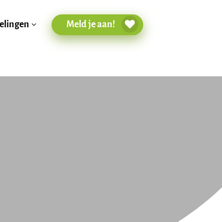
Meld je aan!
elingen