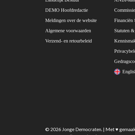
DEMO Hoofdredactie
Commissie
Meldingen over de website
Financiën
Algemene voorwaarden
Statuten 
Verzend- en retourbeleid
Kennismak
Privacybe
Gedragsc
Engli
© 2026 Jonge Democraten. | Met ♥︎ gemaa