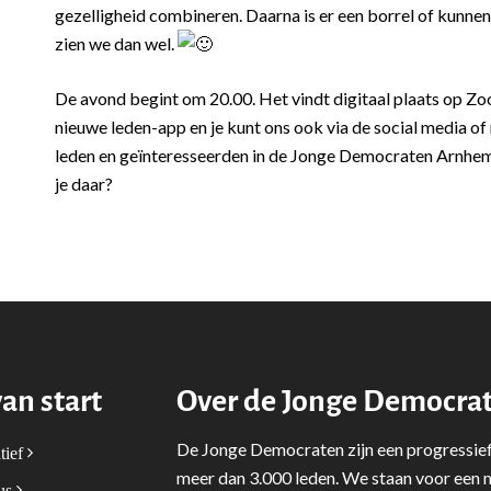
gezelligheid combineren. Daarna is er een borrel of kunnen 
zien we dan wel.
De avond begint om 20.00. Het vindt digitaal plaats op Zo
nieuwe leden-app en je kunt ons ook via de social media of
leden en geïnteresseerden in de Jonge Democraten Arnhem
je daar?
van start
Over de Jonge Democra
De Jonge Democraten zijn een progressief
tief
meer dan 3.000 leden. We staan voor een m
tus