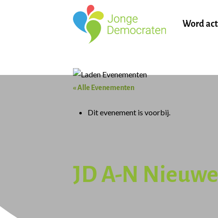
Word act
« Alle Evenementen
Dit evenement is voorbij.
JD A-N Nieuw