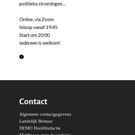
politieke stromingen…
Online, via Zoom
Inloop vanaf 19.45
Start om 20.00
Iedereen is welkom!
F
a
c
e
b
o
Contact
o
Word actief
k
Algemene contactgegevens
Welkom bij de Jonge
Standpunten
Landelijk Bestuur
Democraten!
DEMO Hoofdredactie
Moties en Politiek Pro
Politiek