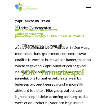
7 april
om
20:00
–
22:00
https://zoom.us/j/98426597672?
« Alle Evenementen
pwd=ZlA0ZkExZGNjVXBTdWhrK2dGaDhWdz09
Dit evenement is voorbij.
Zoals we allemaal weten wordt er in Den Haag
momenteel hard geformeerd om een nieuwe
coalitie te vormen in de tweede kamer, maar op
woensdagavond 7 april vindt er een nog veel
JDR – Formatiespel
belangrijkere formatie plaats! Dan vindt
namelijk ons formatiespel plaats, waarbij
iedereen probeert een zo gunstig mogelijk
akkoord te sluiten. Elke groep zal een zeer
bijzondere politieke stroming aanhangen, dus
wees er ook zeker bij voor een lesje unieke