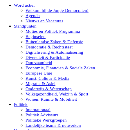
Word actief
Welkom bij de Jonge Democraten!
Agenda
Nieuws en Vacatures
Standpunten
Moties en Politiek Programma
Beginselen
Buitenlandse Zaken & Defensie
Democratie & Rechtsstaat
Digitalisering & Automatisering
Diversiteit & Participatie
Duurzaamheid
Economie, Financiën & Sociale Zaken
Europese Unie
Kunst, Cultuur & Media
Migratie & Asiel
Onderwijs & Wetenschap
Volksgezondheid, Welzijn & Sport
Wonen, Ruimte & Mobiliteit
Politiek
Internationaal
Politiek Adviseurs
Politieke Werkgroepen
Landelijke teams & netwerken