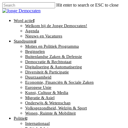
Hit enter to search or ESC to close
Word actief
Welkom bij de Jonge Democraten!
Agenda
Nieuws en Vacatures
Standpunten
Moties en Politiek Programma
Beginselen
Buitenlandse Zaken & Defensie
Democratie & Rechtsstaat
Digitalisering & Automatisering
Diversiteit & Participatie
Duurzaamheid
Economie, Financiën & Sociale Zaken
Europese Unie
Kunst, Cultuur & Media
Migratie & Asiel
Onderwijs & Wetenschap
Volksgezondheid, Welzijn & Sport
Wonen, Ruimte & Mobiliteit
Politiek
Internationaal