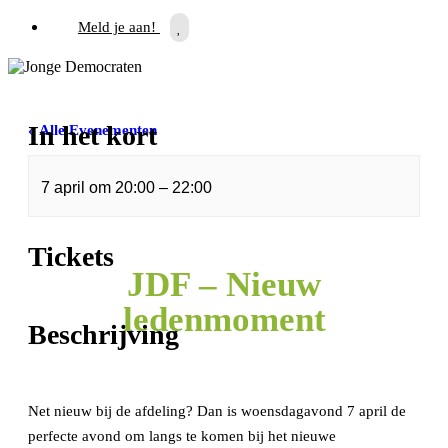
Meld je aan!
In het kort
« Alle Evenementen
Dit evenement is voorbij.
7 april
om
20:00
–
22:00
Tickets
JDF – Nieuw
ledenmoment
Beschrijving
Net nieuw bij de afdeling? Dan is woensdagavond 7 april de
perfecte avond om langs te komen bij het nieuwe