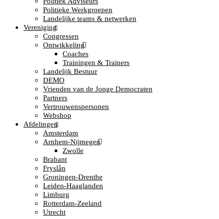
Politiek Adviseurs
Politieke Werkgroepen
Landelijke teams & netwerken
Vereniging
Congressen
Ontwikkeling
Coaches
Trainingen & Trainers
Landelijk Bestuur
DEMO
Vrienden van de Jonge Democraten
Partners
Vertrouwenspersonen
Webshop
Afdelingen
Amsterdam
Arnhem-Nijmegen
Zwolle
Brabant
Fryslân
Groningen-Drenthe
Leiden-Haaglanden
Limburg
Rotterdam-Zeeland
Utrecht