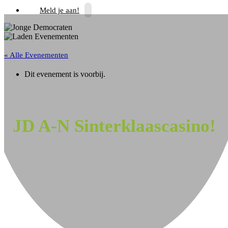
Meld je aan!
« Alle Evenementen
Dit evenement is voorbij.
JD A-N Sinterklaascasino!