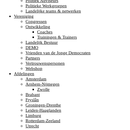
Politiek Adviseurs
Politieke Werkgroepen
Landelijke teams & netwerken
Vereniging
Congressen
Ontwikkeling
Coaches
Trainingen & Trainers
Landelijk Bestuur
DEMO
Vrienden van de Jonge Democraten
Partners
Vertrouwenspersonen
Webshop
Afdelingen
Amsterdam
Arnhem-Nijmegen
Zwolle
Brabant
Fryslân
Groningen-Drenthe
Leiden-Haaglanden
Limburg
Rotterdam-Zeeland
Utrecht