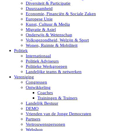
Diversiteit & Participatie
Duurzaamheid
Economie, Financiën & Sociale Zaken
Europese Unie
Kunst, Cultuur & Media
Migratie & Asiel
Onderwijs & Wetenschap
Volksgezondheid, Welzijn & Sport
Wonen, Ruimte & Mobiliteit
Politiek
Internationaal
Politiek Adviseurs
Politieke Werkgroepen
Landelijke teams & netwerken
Vereniging
Congressen
Ontwikkeling
Coaches
Trainingen & Trainers
Landelijk Bestuur
DEMO
Vrienden van de Jonge Democraten
Partners
Vertrouwenspersonen
Webshop