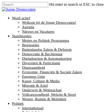
Hit enter to search or ESC to close
Word actief
Welkom bij de Jonge Democraten!
Agenda
Nieuws en Vacatures
Standpunten
Moties en Politiek Programma
Beginselen
Buitenlandse Zaken & Defensie
Democratie & Rechtsstaat
Digitalisering & Automatisering
Diversiteit & Participatie
Duurzaamheid
Economie, Financiën & Sociale Zaken
Europese Unie
Kunst, Cultuur & Media
Migratie & Asiel
Onderwijs & Wetenschap
Volksgezondheid, Welzijn & Sport
Wonen, Ruimte & Mobiliteit
Politiek
Internationaal