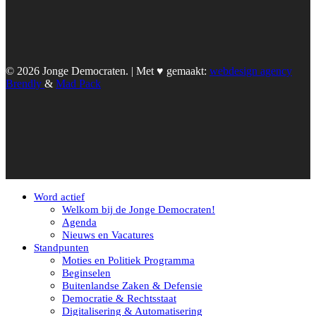
© 2026 Jonge Democraten. | Met ♥︎ gemaakt:
webdesign agency
Brendly
&
Mad Pack
Word actief
Welkom bij de Jonge Democraten!
Agenda
Nieuws en Vacatures
Standpunten
Moties en Politiek Programma
Beginselen
Buitenlandse Zaken & Defensie
Democratie & Rechtsstaat
Digitalisering & Automatisering