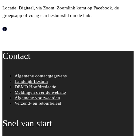
Locatie: Digitaal, via Zoom. Zoomlink komt op Facebook, de
groepsapp of vraag een bestuurslid om de link.
F
a
c
Contact
e
b
o
Algemene contactgegevens
o
Landelijk Bestuur
k
DEMO Hoofdredactie
Meldingen over de website
Algemene voorwaarden
Verzend- en retourbeleid
Snel van start