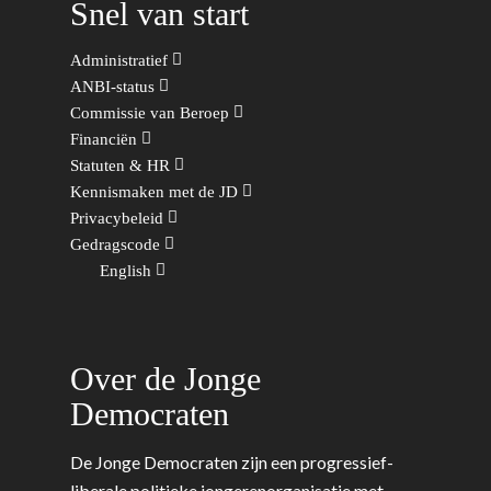
Zaken
Partners
Snel van start
Leiden-Haaglanden
Europese Unie
Vertrouwenspersonen
Limburg
Administratief
Kunst, Cultuur & Media
Webshop
ANBI-status
Rotterdam-Zeeland
Commissie van Beroep
Migratie & Asiel
Financiën
Utrecht
Statuten & HR
Onderwijs & Wetenscha
Kennismaken met de JD
Volksgezondheid, Welzij
Privacybeleid
Sport
Gedragscode
English
Wonen, Ruimte & Mobilit
Over de Jonge
Democraten
De Jonge Democraten zijn een progressief-
liberale politieke jongerenorganisatie met