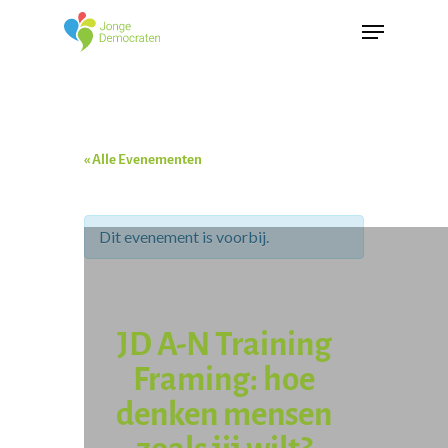
« Alle Evenementen
Dit evenement is voorbij.
JD A-N Training
Framing: hoe
denken mensen