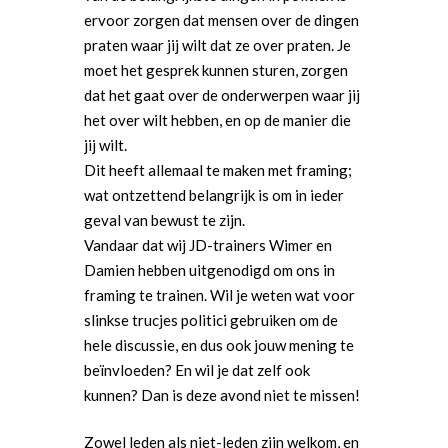
ervoor zorgen dat mensen over de dingen
praten waar jij wilt dat ze over praten. Je
moet het gesprek kunnen sturen, zorgen
dat het gaat over de onderwerpen waar jij
het over wilt hebben, en op de manier die
jij wilt.
Dit heeft allemaal te maken met framing;
wat ontzettend belangrijk is om in ieder
geval van bewust te zijn.
Vandaar dat wij JD-trainers Wimer en
Damien hebben uitgenodigd om ons in
framing te trainen. Wil je weten wat voor
slinkse trucjes politici gebruiken om de
hele discussie, en dus ook jouw mening te
Word actief
beïnvloeden? En wil je dat zelf ook
kunnen? Dan is deze avond niet te missen!
Welkom bij de Jonge
Standpunten
Democraten!
Moties en Politiek Pro
Politiek
Zowel leden als niet-leden zijn welkom, en