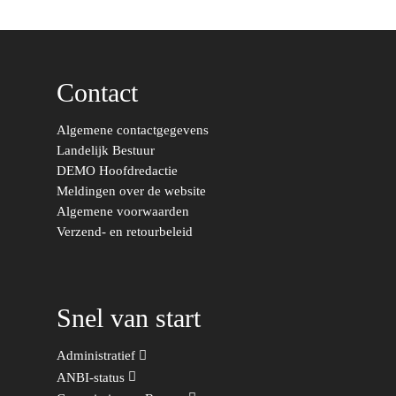
Europese Unie
Vertrouwenspersonen
o
Limburg
o
Kunst, Cultuur & Media
Webshop
Rotterdam-Zeeland
k
Migratie & Asiel
Contact
Utrecht
Onderwijs & Wetenscha
Algemene contactgegevens
Volksgezondheid, Welzij
Landelijk Bestuur
Sport
DEMO Hoofdredactie
Meldingen over de website
Wonen, Ruimte & Mobilit
Algemene voorwaarden
Verzend- en retourbeleid
Snel van start
Administratief
ANBI-status