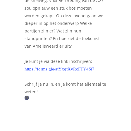
de snelweg. Voor verbreding van de A27
zou opnieuw een stuk bos moeten
worden gekapt. Op deze avond gaan we
Word actief
dieper in op het onderwerp Welke
Welkom bij de Jonge
Standpunten
partijen zijn er? Wat zijn hun
Democraten!
standpunten? En hoe ziet de toekomst
Moties en Politiek Pro
Politiek
van Amelisweerd er uit?
Agenda
Beginselen
Internationaal
Vereniging
Nieuws en Vacatures
Buitenlandse Zaken & D
Politiek Adviseurs
Congressen
Je kunt je via deze link inschrijven:
Afdelingen
https://forms.gle/atYxqtXvRcFTY4Si7
Democratie & Rechtssta
Politieke Werkgroepen
Ontwikkeling
Amsterdam
Meld je aan!
Coaches
Digitalisering & Automat
Landelijke teams & net
Landelijk Bestuur
Arnhem-Nijmegen
Schrijf je nu in, en je komt het allemaal te
weten!
Trainingen & Trainers
Zwolle
Diversiteit & Participatie
DEMO
Brabant
F
Duurzaamheid
Vrienden van de Jonge
Fryslân
a
Democraten
c
Economie, Financiën & S
Groningen-Drenthe
e
Zaken
Partners
Leiden-Haaglanden
b