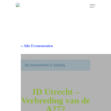
« Alle Evenementen
Dit evenement is voorbij.
JD Utrecht –
Verbreding van de
A27?