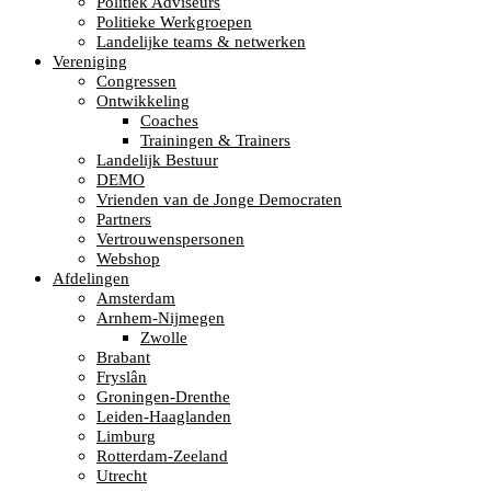
Politiek Adviseurs
Politieke Werkgroepen
Landelijke teams & netwerken
Vereniging
Congressen
Ontwikkeling
Coaches
Trainingen & Trainers
Landelijk Bestuur
DEMO
Vrienden van de Jonge Democraten
Partners
Vertrouwenspersonen
Webshop
Afdelingen
Amsterdam
Arnhem-Nijmegen
Zwolle
Brabant
Fryslân
Groningen-Drenthe
Leiden-Haaglanden
Limburg
Rotterdam-Zeeland
Utrecht