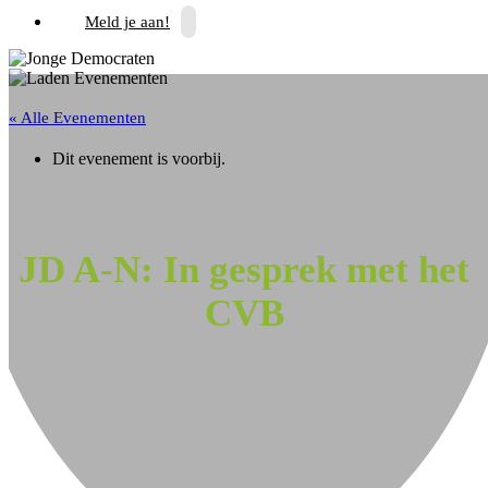
Meld je aan!
« Alle Evenementen
Dit evenement is voorbij.
JD A-N: In gesprek met het
CVB