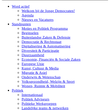
Word actief
Welkom bij de Jonge Democraten!
Agenda
Nieuws en Vacatures
Standpunten
Moties en Politiek Programma
Beginselen
Buitenlandse Zaken & Defensie
Democratie & Rechtsstaat
Digitalisering & Automatisering
Diversiteit & Participatie
Duurzaamheid
Economie, Financiën & Sociale Zaken
Europese Unie
Kunst, Cultuur & Media
Migratie & Asiel
Onderwijs & Wetenschap
Volksgezondheid, Welzijn & Sport
Wonen, Ruimte & Mobiliteit
Politiek
Internationaal
Politiek Adviseurs
Politieke Werkgroepen
Landelijke teams & netwerken