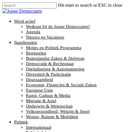
Hit enter to search or ESC to close
Word actief
Welkom bij de Jonge Democraten!
Agenda
Nieuws en Vacatures
Standpunten
Moties en Politiek Programma
Beginselen
Buitenlandse Zaken & Defensie
Democratie & Rechtsstaat
Digitalisering & Automatisering
Diversiteit & Participatie
Duurzaamheid
Economie, Financiën & Sociale Zaken
Europese Unie
Kunst, Cultuur & Media
Migratie & Asiel
Onderwijs & Wetenschap
Volksgezondheid, Welzijn & Sport
Wonen, Ruimte & Mobiliteit
Politiek
Internationaal