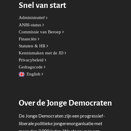
Afdelingen
Snel van start
Democratie & Rechtssta
Politieke Werkgroepen
Ontwikkeling
Amsterdam
Meld je aan!
Administratief
Coaches
Digitalisering & Automat
Landelijke teams & net
Landelijk Bestuur
Arnhem-Nijmegen
ANBI-status
Commissie van Beroep
Trainingen & Trainers
Zwolle
Diversiteit & Participatie
DEMO
Brabant
Financiën
Duurzaamheid
Vrienden van de Jonge
Fryslân
Statuten & HR
Democraten
Kennismaken met de JD
Economie, Financiën & S
Groningen-Drenthe
Privacybeleid
Zaken
Partners
Leiden-Haaglanden
Gedragscode
Europese Unie
Vertrouwenspersonen
English
Limburg
Kunst, Cultuur & Media
Webshop
Rotterdam-Zeeland
Migratie & Asiel
Utrecht
Over de Jonge Democraten
Onderwijs & Wetenscha
De Jonge Democraten zijn een progressief-
Volksgezondheid, Welzij
liberale politieke jongerenorganisatie met
Sport
meer dan 3.000 leden. We staan voor een