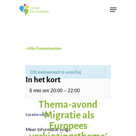
« Alle Evenementen
Dit evenement is voorbij.
In het kort
6 mei
om
20:00
–
22:00
Thema-avond
‘Migratie als
Locatie volgt
Europees
Meer informatie volgt.