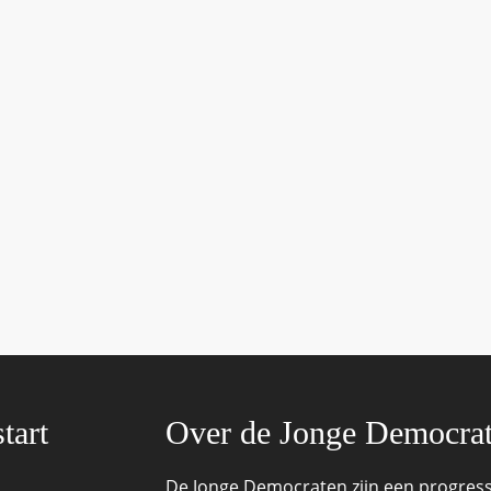
tart
Over de Jonge Democra
De Jonge Democraten zijn een progressi