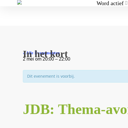
Word actief
In het kort
« Alle Evenementen
2 mei
om
20:00
–
22:00
Dit evenement is voorbij.
JDB: Thema-av