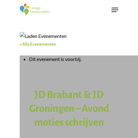
« Alle Evenementen
Dit evenement is voorbij.
JD Brabant & JD
Groningen – Avond
moties schrijven