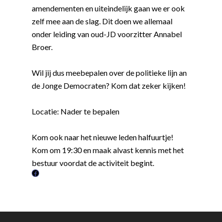
amendementen en uiteindelijk gaan we er ook
zelf mee aan de slag. Dit doen we allemaal
onder leiding van oud-JD voorzitter Annabel
Broer.
Wil jij dus meebepalen over de politieke lijn an
de Jonge Democraten? Kom dat zeker kijken!
Word actief
Locatie: Nader te bepalen
Welkom bij de Jonge
Standpunten
Kom ook naar het nieuwe leden halfuurtje!
Democraten!
Moties en Politiek Pro
Politiek
Kom om 19:30 en maak alvast kennis met het
Agenda
Beginselen
Internationaal
bestuur voordat de activiteit begint.
Vereniging
Nieuws en Vacatures
F
Buitenlandse Zaken & D
Politiek Adviseurs
Congressen
Afdelingen
a
Democratie & Rechtssta
Politieke Werkgroepen
Ontwikkeling
Amsterdam
Meld je aan!
c
e
Coaches
Digitalisering & Automat
Landelijke teams & net
Landelijk Bestuur
Arnhem-Nijmegen