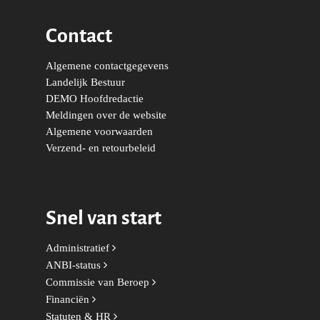
b
Trainingen & Trainers
Zwolle
Diversiteit & Participatie
DEMO
Brabant
o
Contact
o
Duurzaamheid
Vrienden van de Jonge
Fryslân
k
Algemene contactgegevens
Democraten
Economie, Financiën & S
Groningen-Drenthe
Landelijk Bestuur
Zaken
Partners
DEMO Hoofdredactie
Leiden-Haaglanden
Meldingen over de website
Europese Unie
Vertrouwenspersonen
Limburg
Algemene voorwaarden
Verzend- en retourbeleid
Kunst, Cultuur & Media
Webshop
Rotterdam-Zeeland
Migratie & Asiel
Utrecht
Onderwijs & Wetenscha
Snel van start
Volksgezondheid, Welzij
Administratief
Sport
ANBI-status
Wonen, Ruimte & Mobilit
Commissie van Beroep
Financiën
Statuten & HR