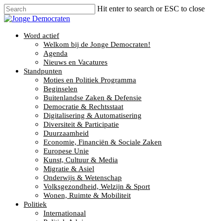
Hit enter to search or ESC to close
Word actief
Welkom bij de Jonge Democraten!
Agenda
Nieuws en Vacatures
Standpunten
Moties en Politiek Programma
Beginselen
Buitenlandse Zaken & Defensie
Democratie & Rechtsstaat
Digitalisering & Automatisering
Diversiteit & Participatie
Duurzaamheid
Economie, Financiën & Sociale Zaken
Europese Unie
Kunst, Cultuur & Media
Migratie & Asiel
Onderwijs & Wetenschap
Volksgezondheid, Welzijn & Sport
Wonen, Ruimte & Mobiliteit
Politiek
Internationaal