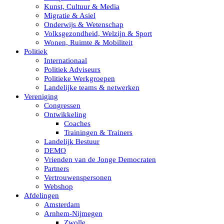
Kunst, Cultuur & Media
Migratie & Asiel
Onderwijs & Wetenschap
Volksgezondheid, Welzijn & Sport
Wonen, Ruimte & Mobiliteit
Politiek
Internationaal
Politiek Adviseurs
Politieke Werkgroepen
Landelijke teams & netwerken
Vereniging
Congressen
Ontwikkeling
Coaches
Trainingen & Trainers
Landelijk Bestuur
DEMO
Vrienden van de Jonge Democraten
Partners
Vertrouwenspersonen
Webshop
Afdelingen
Amsterdam
Arnhem-Nijmegen
Zwolle