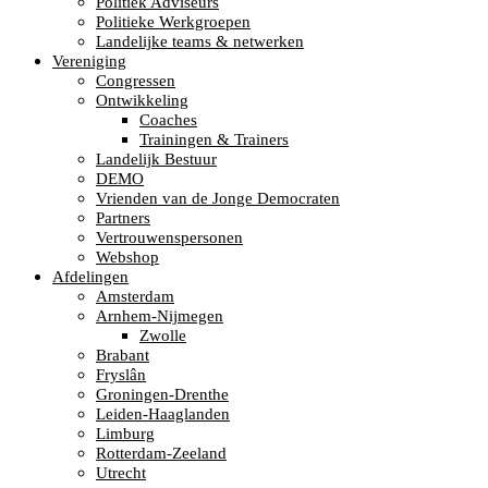
Politiek Adviseurs
Politieke Werkgroepen
Landelijke teams & netwerken
Vereniging
Congressen
Ontwikkeling
Coaches
Trainingen & Trainers
Landelijk Bestuur
DEMO
Vrienden van de Jonge Democraten
Partners
Vertrouwenspersonen
Webshop
Afdelingen
Amsterdam
Arnhem-Nijmegen
Zwolle
Brabant
Fryslân
Groningen-Drenthe
Leiden-Haaglanden
Limburg
Rotterdam-Zeeland
Utrecht