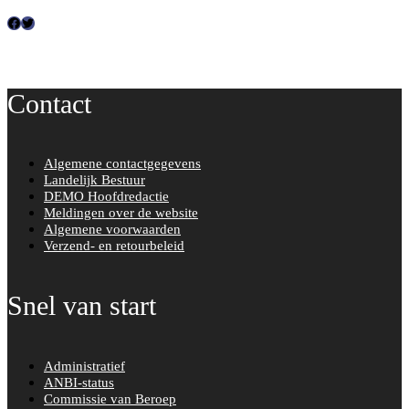
F
T
a
w
c
i
Contact
e
t
b
t
o
e
Algemene contactgegevens
o
r
Landelijk Bestuur
k
DEMO Hoofdredactie
Meldingen over de website
Algemene voorwaarden
Verzend- en retourbeleid
Snel van start
Administratief
ANBI-status
Commissie van Beroep