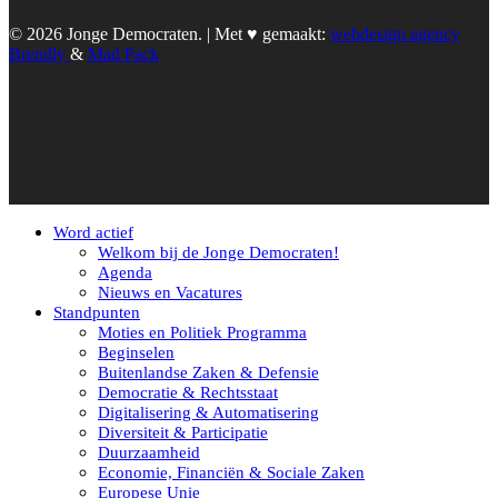
© 2026 Jonge Democraten. | Met ♥︎ gemaakt:
webdesign agency
Brendly
&
Mad Pack
Word actief
Welkom bij de Jonge Democraten!
Agenda
Nieuws en Vacatures
Standpunten
Moties en Politiek Programma
Beginselen
Buitenlandse Zaken & Defensie
Democratie & Rechtsstaat
Digitalisering & Automatisering
Diversiteit & Participatie
Duurzaamheid
Economie, Financiën & Sociale Zaken
Europese Unie