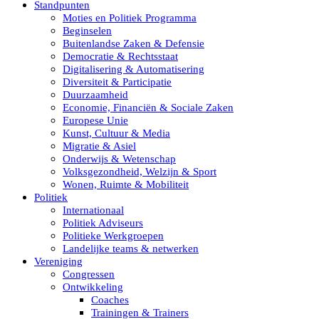
Standpunten
Moties en Politiek Programma
Beginselen
Buitenlandse Zaken & Defensie
Democratie & Rechtsstaat
Digitalisering & Automatisering
Diversiteit & Participatie
Duurzaamheid
Economie, Financiën & Sociale Zaken
Europese Unie
Kunst, Cultuur & Media
Migratie & Asiel
Onderwijs & Wetenschap
Volksgezondheid, Welzijn & Sport
Wonen, Ruimte & Mobiliteit
Politiek
Internationaal
Politiek Adviseurs
Politieke Werkgroepen
Landelijke teams & netwerken
Vereniging
Congressen
Ontwikkeling
Coaches
Trainingen & Trainers