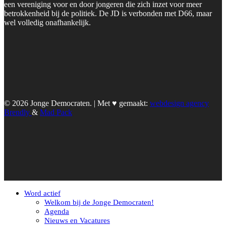
een vereniging voor en door jongeren die zich inzet voor meer
betrokkenheid bij de politiek. De JD is verbonden met D66, maar
wel volledig onafhankelijk.
© 2026 Jonge Democraten. | Met ♥︎ gemaakt:
webdesign agency
Brendly
&
Mad Pack
Word actief
Welkom bij de Jonge Democraten!
Agenda
Nieuws en Vacatures