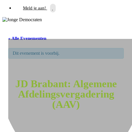
Meld je aan!
« Alle Evenementen
Dit evenement is voorbij.
JD Brabant: Algemene
Afdelingsvergadering
(AAV)