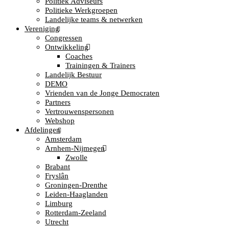
Politiek Adviseurs
Politieke Werkgroepen
Landelijke teams & netwerken
Vereniging
Congressen
Ontwikkeling
Coaches
Trainingen & Trainers
Landelijk Bestuur
DEMO
Vrienden van de Jonge Democraten
Partners
Vertrouwenspersonen
Webshop
Afdelingen
Amsterdam
Arnhem-Nijmegen
Zwolle
Brabant
Fryslân
Groningen-Drenthe
Leiden-Haaglanden
Limburg
Rotterdam-Zeeland
Utrecht