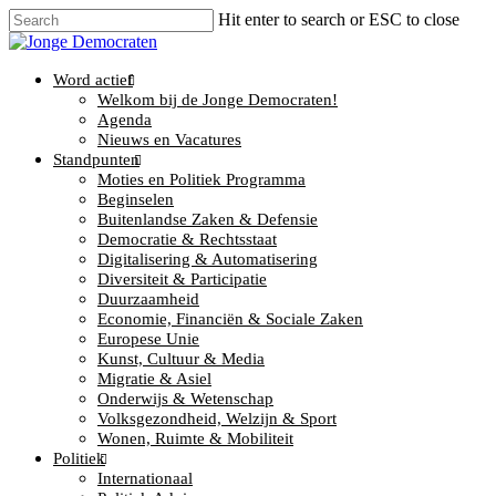
Hit enter to search or ESC to close
Word actief
Welkom bij de Jonge Democraten!
Agenda
Nieuws en Vacatures
Standpunten
Moties en Politiek Programma
Beginselen
Buitenlandse Zaken & Defensie
Democratie & Rechtsstaat
Digitalisering & Automatisering
Diversiteit & Participatie
Duurzaamheid
Economie, Financiën & Sociale Zaken
Europese Unie
Kunst, Cultuur & Media
Migratie & Asiel
Onderwijs & Wetenschap
Volksgezondheid, Welzijn & Sport
Wonen, Ruimte & Mobiliteit
Politiek
Internationaal