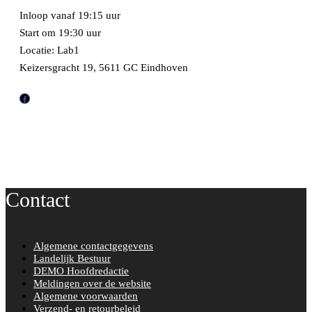
Inloop vanaf 19:15 uur
Start om 19:30 uur
Locatie: Lab1
Keizersgracht 19, 5611 GC Eindhoven
F
a
c
e
b
o
Contact
o
k
Algemene contactgegevens
Landelijk Bestuur
DEMO Hoofdredactie
Meldingen over de website
Algemene voorwaarden
Verzend- en retourbeleid