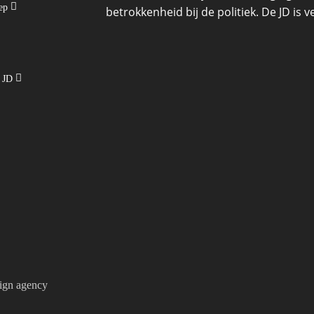
oep
betrokkenheid bij de politiek. De JD is
e JD
ign agency