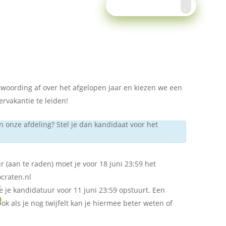
Meld je aan!
twoording af over het afgelopen jaar en kiezen we een
vakantie te leiden!
n onze afdeling? Stel je dan kandidaat voor het
r (aan te raden) moet je voor 18 juni 23:59 het
craten.nl
g
e je kandidatuur voor 11 juni 23:59 opstuurt. Een
k als je nog twijfelt kan je hiermee beter weten of