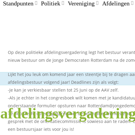
Standpunten
Politiek
Vereniging
Afdelingen
Op deze politieke afdelingsvergadering legt het bestuur veran
nieuw bestuur om de Jonge Democraten Rotterdam na de zomer
Lijkt het jou leuk om komend jaar een steentje bij te dragen aa
afdelingsbestuur volgend jaar! Deadlines zijn als volgt:
-Je kan je verkiesbaar stellen tot 25 Juni op de AAV zelf.
-Als je echter in het congresboek wilt komen met je kandidatuu
onderstaande formulier opsturen naar Rotterdam@jongedemo
afdelingsvergaderin
-Je hebt recht op een gesprek met de orientatiecommissie als j
gesprek met de orientatiecommissie is sowieso aan te raden. Oo
een bestuursjaar iets voor jou is!